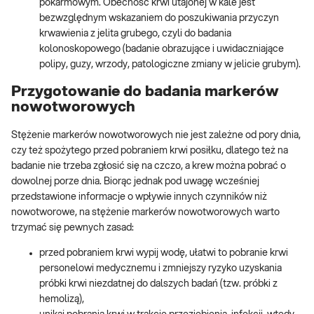
pokarmowym. Obecność krwi utajonej w kale jest
bezwzględnym wskazaniem do poszukiwania przyczyn
krwawienia z jelita grubego, czyli do badania
kolonoskopowego (badanie obrazujące i uwidaczniające
polipy, guzy, wrzody, patologiczne zmiany w jelicie grubym).
Przygotowanie do badania markerów
nowotworowych
Stężenie markerów nowotworowych nie jest zależne od pory dnia,
czy też spożytego przed pobraniem krwi posiłku, dlatego też na
badanie nie trzeba zgłosić się na czczo, a krew można pobrać o
dowolnej porze dnia. Biorąc jednak pod uwagę wcześniej
przedstawione informacje o wpływie innych czynników niż
nowotworowe, na stężenie markerów nowotworowych warto
trzymać się pewnych zasad:
przed pobraniem krwi wypij wodę, ułatwi to pobranie krwi
personelowi medycznemu i zmniejszy ryzyko uzyskania
próbki krwi niezdatnej do dalszych badań (tzw. próbki z
hemolizą),