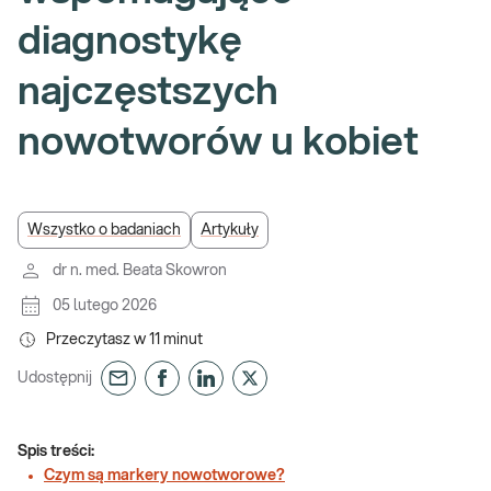
diagnostykę
najczęstszych
nowotworów u kobiet
Wszystko o badaniach
Artykuły
dr n. med. Beata Skowron
05 lutego 2026
Przeczytasz w
11
minut
Udostępnij
Spis treści:
Czym są markery nowotworowe?