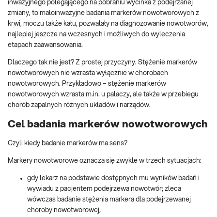
inwazyjnego polegającego na pobraniu wycinka z podejrzanej
zmiany, to małoinwazyjne badania markerów nowotworowych z
krwi, moczu także kału, pozwalały na diagnozowanie nowotworów,
najlepiej jeszcze na wczesnych i możliwych do wyleczenia
etapach zaawansowania.
Dlaczego tak nie jest? Z prostej przyczyny. Stężenie markerów
nowotworowych nie wzrasta wyłącznie w chorobach
nowotworowych. Przykładowo – stężenie markerów
nowotworowych wzrasta m.in. u palaczy, ale także w przebiegu
chorób zapalnych różnych układów i narządów.
Cel badania markerów nowotworowych
Czyli kiedy badanie markerów ma sens?
Markery nowotworowe oznacza się zwykle w trzech sytuacjach:
gdy lekarz na podstawie dostępnych mu wyników badań i
wywiadu z pacjentem podejrzewa nowotwór; zleca
wówczas badanie stężenia markera dla podejrzewanej
choroby nowotworowej,