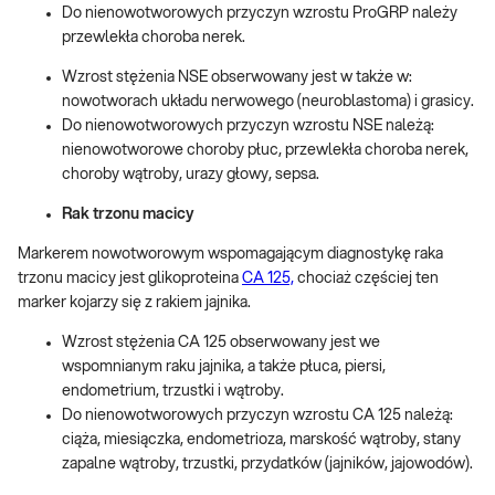
Do nienowotworowych przyczyn wzrostu ProGRP należy
przewlekła choroba nerek.
Wzrost stężenia NSE obserwowany jest w także w:
nowotworach układu nerwowego (neuroblastoma) i grasicy.
Do nienowotworowych przyczyn wzrostu NSE należą:
nienowotworowe choroby płuc, przewlekła choroba nerek,
choroby wątroby, urazy głowy, sepsa.
Rak trzonu macicy
Markerem nowotworowym wspomagającym diagnostykę raka
trzonu macicy jest glikoproteina
CA 125,
chociaż częściej ten
marker kojarzy się z rakiem jajnika.
Wzrost stężenia CA 125 obserwowany jest we
wspomnianym raku jajnika, a także płuca, piersi,
endometrium, trzustki i wątroby.
Do nienowotworowych przyczyn wzrostu CA 125 należą:
ciąża, miesiączka, endometrioza, marskość wątroby, stany
zapalne wątroby, trzustki, przydatków (jajników, jajowodów).