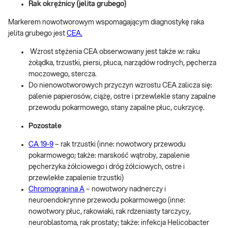
Rak okrężnicy (jelita grubego)
Markerem nowotworowym wspomagającym diagnostykę raka
jelita grubego jest
CEA.
Wzrost stężenia CEA obserwowany jest także w: raku
żołądka, trzustki, piersi, płuca, narządów rodnych, pęcherza
moczowego, stercza.
Do nienowotworowych przyczyn wzrostu CEA zalicza się:
palenie papierosów, ciążę, ostre i przewlekle stany zapalne
przewodu pokarmowego, stany zapalne płuc, cukrzycę.
Pozostałe
CA 19-9
– rak trzustki (inne: nowotwory przewodu
pokarmowego; także: marskość wątroby, zapalenie
pęcherzyka żółciowego i dróg żółciowych, ostre i
przewlekłe zapalenie trzustki)
Chromogranina A
– nowotwory nadnerczy i
neuroendokrynne przewodu pokarmowego (inne:
nowotwory płuc, rakowiaki, rak rdzeniasty tarczycy,
neuroblastoma, rak prostaty; także: infekcja Helicobacter