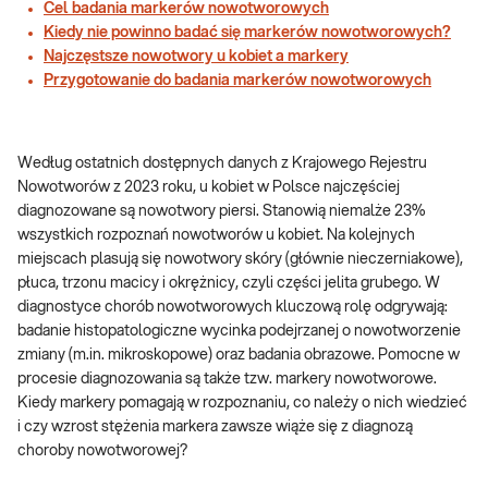
Cel badania markerów nowotworowych
Kiedy nie powinno badać się markerów nowotworowych?
Najczęstsze nowotwory u kobiet a markery
Przygotowanie do badania markerów nowotworowych
Według ostatnich dostępnych danych z Krajowego Rejestru
Nowotworów z 2023 roku, u kobiet w Polsce najczęściej
diagnozowane są nowotwory piersi. Stanowią niemalże 23%
wszystkich rozpoznań nowotworów u kobiet. Na kolejnych
miejscach plasują się nowotwory skóry (głównie nieczerniakowe),
płuca, trzonu macicy i okrężnicy, czyli części jelita grubego. W
diagnostyce chorób nowotworowych kluczową rolę odgrywają:
badanie histopatologiczne wycinka podejrzanej o nowotworzenie
zmiany (m.in. mikroskopowe) oraz badania obrazowe. Pomocne w
procesie diagnozowania są także tzw. markery nowotworowe.
Kiedy markery pomagają w rozpoznaniu, co należy o nich wiedzieć
i czy wzrost stężenia markera zawsze wiąże się z diagnozą
choroby nowotworowej?