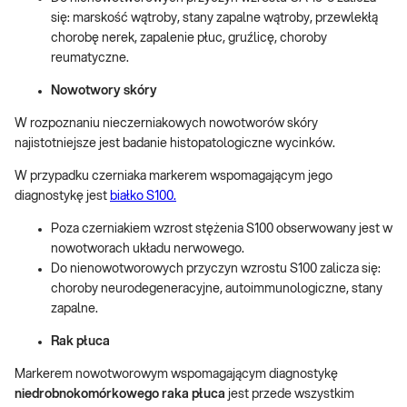
się: marskość wątroby, stany zapalne wątroby, przewlekłą
chorobę nerek, zapalenie płuc, gruźlicę, choroby
reumatyczne.
Nowotwory skóry
W rozpoznaniu nieczerniakowych nowotworów skóry
najistotniejsze jest badanie histopatologiczne wycinków.
W przypadku czerniaka markerem wspomagającym jego
diagnostykę jest
białko S100.
Poza czerniakiem wzrost stężenia S100 obserwowany jest w
nowotworach układu nerwowego.
Do nienowotworowych przyczyn wzrostu S100 zalicza się:
choroby neurodegeneracyjne, autoimmunologiczne, stany
zapalne.
Rak płuca
Markerem nowotworowym wspomagającym diagnostykę
niedrobnokomórkowego raka płuca
jest przede wszystkim