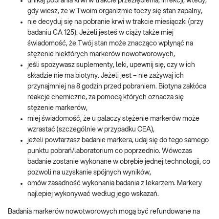
unikaj pobrania krwi w trakcie przeziębienia, infekcji, wtedy,
gdy wiesz, że w Twoim organizmie toczy się stan zapalny,
nie decyduj się na pobranie krwi w trakcie miesiączki (przy
badaniu CA 125). Jeżeli jesteś w ciąży także miej
świadomość, że Twój stan może znacząco wpłynąć na
stężenie niektórych markerów nowotworowych,
jeśli spożywasz suplementy, leki, upewnij się, czy w ich
składzie nie ma biotyny. Jeżeli jest – nie zażywaj ich
przynajmniej na 8 godzin przed pobraniem. Biotyna zakłóca
reakcje chemiczne, za pomocą których oznacza się
stężenie markerów,
miej świadomość, że u palaczy stężenie markerów może
wzrastać (szczególnie w przypadku CEA),
jeżeli powtarzasz badanie markera, udaj się do tego samego
punktu pobrań/laboratorium co poprzednio. Wówczas
badanie zostanie wykonane w obrębie jednej technologii, co
pozwoli na uzyskanie spójnych wyników,
omów zasadność wykonania badania z lekarzem. Markery
najlepiej wykonywać według jego wskazań.
Badania markerów nowotworowych mogą być refundowane na