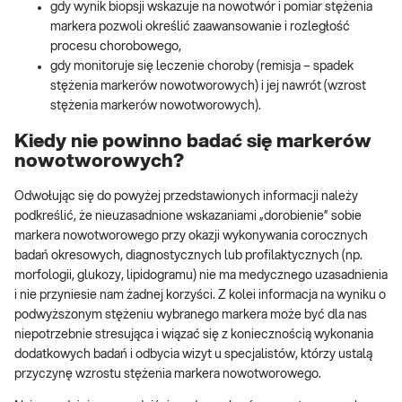
gdy wynik biopsji wskazuje na nowotwór i pomiar stężenia
markera pozwoli określić zaawansowanie i rozległość
procesu chorobowego,
gdy monitoruje się leczenie choroby (remisja – spadek
stężenia markerów nowotworowych) i jej nawrót (wzrost
stężenia markerów nowotworowych).
Kiedy nie powinno badać się markerów
nowotworowych?
Odwołując się do powyżej przedstawionych informacji należy
podkreślić, że nieuzasadnione wskazaniami „dorobienie” sobie
markera nowotworowego przy okazji wykonywania corocznych
badań okresowych, diagnostycznych lub profilaktycznych (np.
morfologii, glukozy, lipidogramu) nie ma medycznego uzasadnienia
i nie przyniesie nam żadnej korzyści. Z kolei informacja na wyniku o
podwyższonym stężeniu wybranego markera może być dla nas
niepotrzebnie stresująca i wiązać się z koniecznością wykonania
dodatkowych badań i odbycia wizyt u specjalistów, którzy ustalą
przyczynę wzrostu stężenia markera nowotworowego.