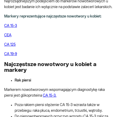
Najrozsądniejszym podejściem do markerów nowotworowych u
kobiet jest badanie ich wyłącznie na podstawie zaleceń lekarskich.
Markery reprezentujące najczęstsze nowotwory u kobiet:
CA 15-3
CEA
CA 125
CA 19-9
Najczęstsze nowotwory u kobiet a
markery
Rak piersi
Markerem nowotworowym wspomagającym diagnostykę raka
piersi jest glikoproteina
CA 15-3.
Poza rakiem piersi stężenie CA 15-3 wzrasta także w
przebiegu: raka płuca, endometrium, trzustki, wątroby.
Do nienowotworowych przyczyn wzrostu CA 15-3 zalicza