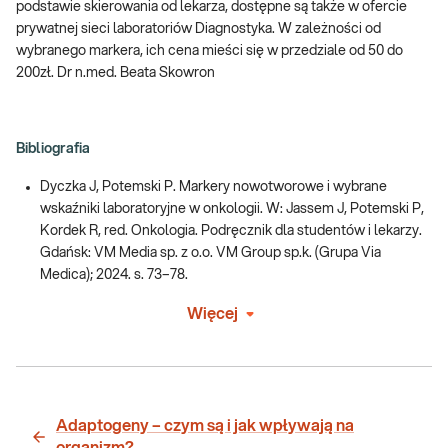
podstawie skierowania od lekarza, dostępne są także w ofercie
prywatnej sieci laboratoriów Diagnostyka. W zależności od
wybranego markera, ich cena mieści się w przedziale od 50 do
200zł. Dr n.med. Beata Skowron
Bibliografia
Dyczka J, Potemski P. Markery nowotworowe i wybrane
wskaźniki laboratoryjne w onkologii. W: Jassem J, Potemski P,
Kordek R, red. Onkologia. Podręcznik dla studentów i lekarzy.
Gdańsk: VM Media sp. z o.o. VM Group sp.k. (Grupa Via
Medica); 2024. s. 73–78.
Więcej
Adaptogeny – czym są i jak wpływają na
organizm?