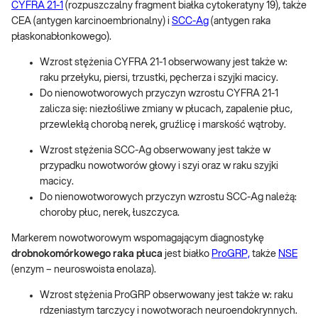
CYFRA 21-1
(rozpuszczalny fragment białka cytokeratyny 19), także
CEA (antygen karcinoembrionalny) i
SCC-Ag
(antygen raka
płaskonabłonkowego).
Wzrost stężenia CYFRA 21-1 obserwowany jest także w:
raku przełyku, piersi, trzustki, pęcherza i szyjki macicy.
Do nienowotworowych przyczyn wzrostu CYFRA 21-1
zalicza się: niezłośliwe zmiany w płucach, zapalenie płuc,
przewlekłą chorobą nerek, gruźlicę i marskość wątroby.
Wzrost stężenia SCC-Ag obserwowany jest także w
przypadku nowotworów głowy i szyi oraz w raku szyjki
macicy.
Do nienowotworowych przyczyn wzrostu SCC-Ag należą:
choroby płuc, nerek, łuszczyca.
Markerem nowotworowym wspomagającym diagnostykę
drobnokomórkowego raka płuca
jest białko
ProGRP,
także
NSE
(enzym – neuroswoista enolaza).
Wzrost stężenia ProGRP obserwowany jest także w: raku
rdzeniastym tarczycy i nowotworach neuroendokrynnych.