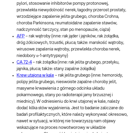
pylori, stosowanie inhibitorów pompy protonowej,
przewlekła niewydolność nerek, łagodny przerost prostaty,
wrzodziejące zapalenie jelita grubego, choroba Crohna,
choroba Parkinsona, reumatoidalne zapalenie stawów,
nadczynność tarczycy, stan po menopauzie, ciąża)
AFP
– rak wątroby (inne: rak jąder i jajników, rak żołądka,
dróg żółciowych, trzustki, płuca; także: marskość wątroby,
wirusowe zapalenia wątroby, przewlekła choroba nerek,
niedobory α-1-antytrypsyny)
CA 72-4
– rak żołądka (inne: rak jelita grubego, przełyku,
jajnika, płuca; także: stany zapalne żołądka)
Krew utajona w kale
– rak jelita grubego (inne: hemoroidy,
polipy jelita grubego, nieswoiste zapalne choroby jelit,
masywne krwawienia z górnego odcinka układu
pokarmowego, stany po radioterapii jamy brzusznej i
miednicy). W odniesieniu do krwi utajonej w kale, należy
dodać kilka słów wyjaśnienia. Jest to badanie zaliczane do
badań profilaktycznych, które należy wykonywać okresowo,
nawet w sytuacji, w której nie towarzyszą nam objawy
wskazujące na proces nowotworowy w układzie