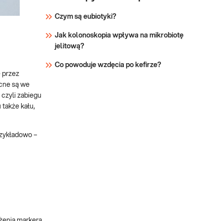
Czym są eubiotyki?
Jak kolonoskopia wpływa na mikrobiotę
jelitową?
Co powoduje wzdęcia po kefirze?
e przez
cne są we
 czyli zabiegu
także kału,
rzykładowo –
żenia markera