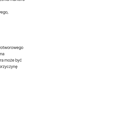
wego,
nowotworowego
 ma
era może być
 przyczynę