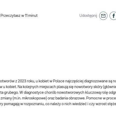
Przeczytasz w
11
minut
Udostępnij
tworów z 2023 roku, u kobiet w Polsce najczęściej diagnozowane są 
u kobiet. Na kolejnych miejscach plasują się nowotwory skóry (główni
 jelita grubego. W diagnostyce chorób nowotworowych kluczową rolę odg
 zmiany (m.in. mikroskopowe) oraz badania obrazowe. Pomocne w proce
 pomagają w rozpoznaniu, co należy o nich wiedzieć i czy wzrost stęż