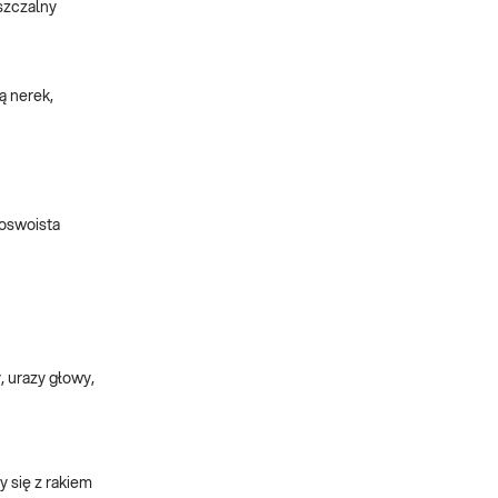
szczalny
ą nerek,
oswoista
 urazy głowy,
y się z rakiem