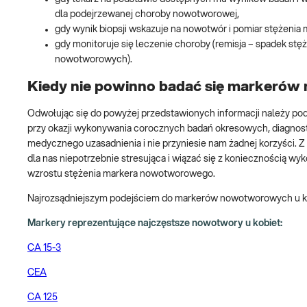
dla podejrzewanej choroby nowotworowej,
gdy wynik biopsji wskazuje na nowotwór i pomiar stężenia
gdy monitoruje się leczenie choroby (remisja – spadek st
nowotworowych).
Kiedy nie powinno badać się markeró
Odwołując się do powyżej przedstawionych informacji należy po
przy okazji wykonywania corocznych badań okresowych, diagnostyc
medycznego uzasadnienia i nie przyniesie nam żadnej korzyści.
dla nas niepotrzebnie stresująca i wiązać się z koniecznością wy
wzrostu stężenia markera nowotworowego.
Najrozsądniejszym podejściem do markerów nowotworowych u kobi
Markery reprezentujące najczęstsze nowotwory u kobiet:
CA 15-3
CEA
CA 125