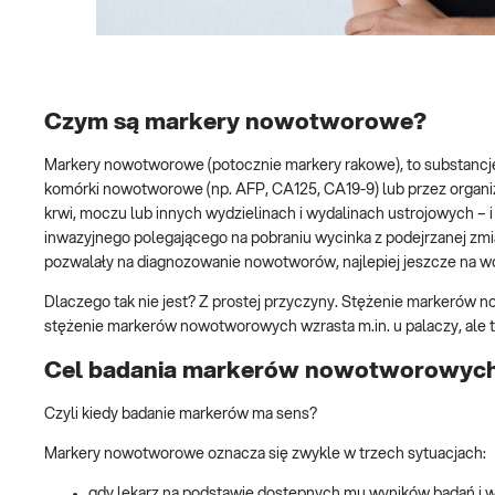
Czym są markery nowotworowe?
Markery nowotworowe (potocznie markery rakowe), to substancje (
komórki nowotworowe (np. AFP, CA125, CA19-9) lub przez organ
krwi, moczu lub innych wydzielinach i wydalinach ustrojowych – i 
inwazyjnego polegającego na pobraniu wycinka z podejrzanej zm
pozwalały na diagnozowanie nowotworów, najlepiej jeszcze na 
Dlaczego tak nie jest? Z prostej przyczyny. Stężenie markeró
stężenie markerów nowotworowych wzrasta m.in. u palaczy, ale 
Cel badania markerów nowotworowyc
Czyli kiedy badanie markerów ma sens?
Markery nowotworowe oznacza się zwykle w trzech sytuacjach:
gdy lekarz na podstawie dostępnych mu wyników badań i 