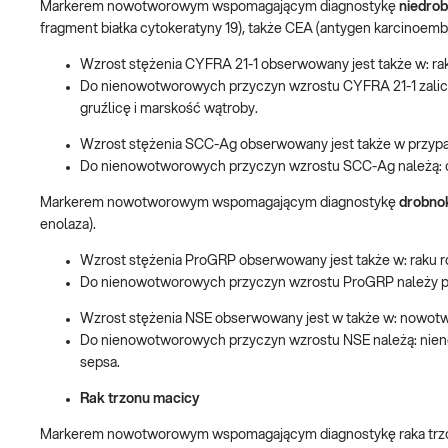
Markerem nowotworowym wspomagającym diagnostykę
niedro
fragment białka cytokeratyny 19), także CEA (antygen karcinoembr
Wzrost stężenia CYFRA 21-1 obserwowany jest także w: raku p
Do nienowotworowych przyczyn wzrostu CYFRA 21-1 zalicza 
gruźlicę i marskość wątroby.
Wzrost stężenia SCC-Ag obserwowany jest także w przypad
Do nienowotworowych przyczyn wzrostu SCC-Ag należą: ch
Markerem nowotworowym wspomagającym diagnostykę
drobno
enolaza).
Wzrost stężenia ProGRP obserwowany jest także w: raku 
Do nienowotworowych przyczyn wzrostu ProGRP należy pr
Wzrost stężenia NSE obserwowany jest w także w: nowotw
Do nienowotworowych przyczyn wzrostu NSE należą: nieno
sepsa.
Rak trzonu macicy
Markerem nowotworowym wspomagającym diagnostykę raka trzon