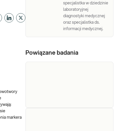
specjalistka w dziedzinie
laboratoryjnej
diagnostyki medycznej
oraz specjalistka ds.
informacji medycznej.
Powiązane badania
nowotwory
e
rywają:
sie
CA
CA 125. Marker raka jajnika.
enia markera
Oznaczany w surowicy jest
125
przydatny w ocenie skuteczności