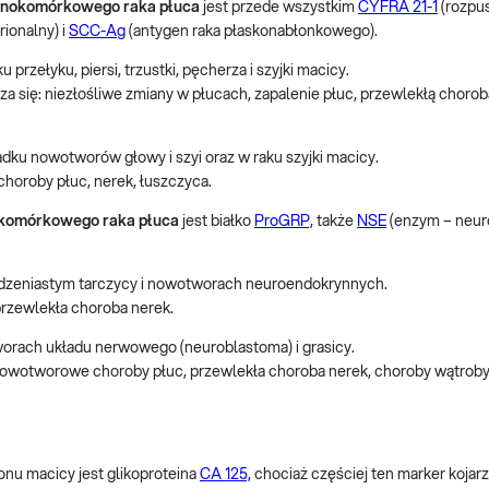
bnokomórkowego raka płuca
jest przede wszystkim
CYFRA 21-1
(rozpu
ionalny) i
SCC-Ag
(antygen raka płaskonabłonkowego).
rzełyku, piersi, trzustki, pęcherza i szyjki macicy.
się: niezłośliwe zmiany w płucach, zapalenie płuc, przewlekłą chorob
ku nowotworów głowy i szyi oraz w raku szyjki macicy.
oroby płuc, nerek, łuszczyca.
komórkowego raka płuca
jest białko
ProGRP,
także
NSE
(enzym – neur
rdzeniastym tarczycy i nowotworach neuroendokrynnych.
zewlekła choroba nerek.
orach układu nerwowego (neuroblastoma) i grasicy.
wotworowe choroby płuc, przewlekła choroba nerek, choroby wątroby,
u macicy jest glikoproteina
CA 125,
chociaż częściej ten marker kojarz