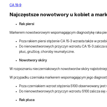
CA 19-9
Najczęstsze nowotwory u kobiet a mar
Rak piersi
Markerem nowotworowym wspomagającym diagnostykę raka piersi
Poza rakiem piersi stężenie CA 15-3 wzrasta także w przebi
Do nienowotworowych przyczyn wzrostu CA 15-3 zalicza si
płuc, gruźlicę, choroby reumatyczne.
Nowotwory skóry
W rozpoznaniu nieczerniakowych nowotworów skóry najistotniejs
W przypadku czerniaka markerem wspomagającym jego diagnost
Poza czerniakiem wzrost stężenia S100 obserwowany jes
Do nienowotworowych przyczyn wzrostu S100 zalicza się:
Rak płuca