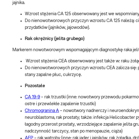
jajnika.
Wzrost stężenia CA 125 obserwowany jest we wspomnianym ra
Do nienowotworowych przyczyn wzrostu CA 125 należą: ciąż
przydatków (jajników, jajowodów).
Rak okrężnicy (jelita grubego)
Markerem nowotworowym wspomagającym diagnostykę raka jelit
Wzrost stężenia CEA obserwowany jest także w: raku żołąd
Do nienowotworowych przyczyn wzrostu CEA zalicza się: p
stany zapalne płuc, cukrzycę.
Pozostałe
CA 19-9
– rak trzustki (inne: nowotwory przewodu pokarmo
ostre i przewlekłe zapalenie trzustki)
Chromogranina A
– nowotwory nadnerczy i neuroendokrynn
neuroblastoma, rak prostaty; także: infekcja Helicobacter
łagodny przerost prostaty, wrzodziejące zapalenie jelita 
nadczynność tarczycy, stan po menopauzie, ciąża)
AFP
– rak wątroby (inne: rak jąder i jajników, rak żołądka,