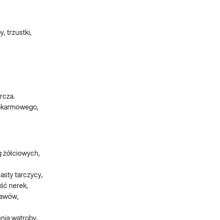
 trzustki,
rcza.
pokarmowego,
g żółciowych,
asty tarczycy,
ść nerek,
tawów,
enia wątroby,