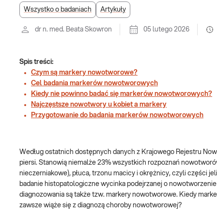
Wszystko o badaniach
Artykuły
dr n. med. Beata Skowron
05 lutego 2026
Spis treści:
Czym są markery nowotworowe?
Cel badania markerów nowotworowych
Kiedy nie powinno badać się markerów nowotworowych?
Najczęstsze nowotwory u kobiet a markery
Przygotowanie do badania markerów nowotworowych
Według ostatnich dostępnych danych z Krajowego Rejestru Nowo
piersi. Stanowią niemalże 23% wszystkich rozpoznań nowotworów 
nieczerniakowe), płuca, trzonu macicy i okrężnicy, czyli części
badanie histopatologiczne wycinka podejrzanej o nowotworzenie
diagnozowania są także tzw. markery nowotworowe. Kiedy markery
zawsze wiąże się z diagnozą choroby nowotworowej?