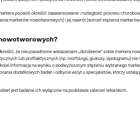
 markera pozwoli określić zaawansowanie i rozległość procesu chorobo
ężenia markerów nowotworowych) i jej nawrót (wzrost stężenia markerów
w nowotworowych?
dkreślić, że nieuzasadnione wskazaniami „dorobienie” sobie markera 
znych lub profilaktycznych (np. morfologii, glukozy, lipidogramu) nie
 Z kolei informacja na wyniku o podwyższonym stężeniu wybranego mark
konania dodatkowych badań i odbycia wizyt u specjalistów, którzy ustalą
et jest badanie ich wyłącznie na podstawie zaleceń lekarskich.