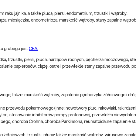
ku jajnika, a także płuca, piersi, endometrium, trzustki i wątroby.
a, miesiączka, endometrioza, marskość wątroby, stany zapalne wątroby,
a grubego jest
CEA.
ka, trzustki, piersi, płuca, narządów rodnych, pęcherza moczowego, ste
alenie papierosów, ciążę, ostre i przewlekle stany zapalne przewodu 
wego; także: marskość wątroby, zapalenie pęcherzyka żółciowego i dró
e przewodu pokarmowego (inne: nowotwory płuc, rakowiaki, rak rdzeni
 pylori, stosowanie inhibitorów pompy protonowej, przewlekła niewydolno
grubego, choroba Crohna, choroba Parkinsona, reumatoidalne zapalenie s
 dróg żółciowych, trzustki, płuca; także: marskość wątroby, wirusowe zapal