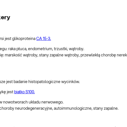
kery
 jest glikoproteina
CA 15-3.
egu: raka płuca, endometrium, trzustki, wątroby.
ę: marskość wątroby, stany zapalne wątroby, przewlekłą chorobę nerek
ze jest badanie histopatologiczne wycinków.
ykę jest
białko S100.
t w nowotworach układu nerwowego.
 choroby neurodegeneracyjne, autoimmunologiczne, stany zapalne.