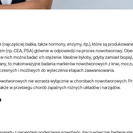
najczęściej białka, także hormony, enzymy, itp.), które są produkowan
izm (np. CEA, PSA) głównie w odpowiedzi na proces nowotworowy. Obe
w nich można badać ich stężenie. Idealnie byłoby, gdyby zamiast biopsji,
iany, to małoinwazyjne badania markerów nowotworowych z krwi, moczu 
wczesnych i możliwych do wyleczenia etapach zaawansowania.
w nowotworowych nie wzrasta wyłącznie w chorobach nowotworowych. P
także w przebiegu chorób zapalnych różnych układów i narządów.
h
wywiadu z pacjentem podejrzewa nowotwór; zleca wówczas badanie stę