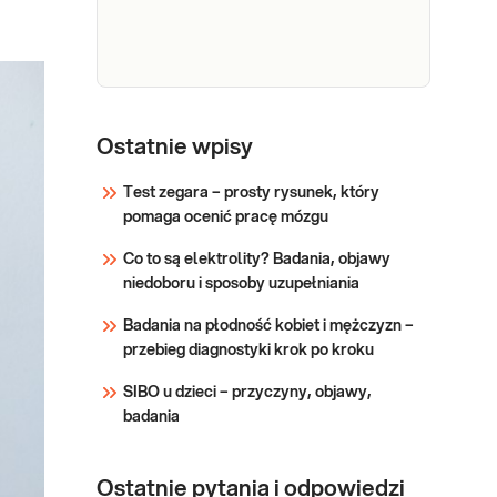
leczenia i wykrywanie nawrotów
choroby. Wchodzi w skład
Sprawdź
algorytmu oceny ryzyka raka
jajnika: ROMA.
CA
CA 15-3. Marker raka piersi
oznaczany w surowicy, przydatny w
15-3
Ostatnie wpisy
wykrywaniu wznów w trakcie
remisji oraz w prowadzenia chorych
Test zegara – prosty rysunek, który
na przerzutującego raka piersi: w
pomaga ocenić pracę mózgu
Sprawdź
monitorowaniu podatności na
Co to są elektrolity? Badania, objawy
leczenie i progresji nowotworu.
niedoboru i sposoby uzupełniania
Badania na płodność kobiet i mężczyzn –
przebieg diagnostyki krok po kroku
SIBO u dzieci – przyczyny, objawy,
badania
Ostatnie pytania i odpowiedzi