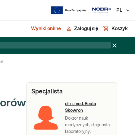
PL
Wyniki online
Zaloguj się
Koszyk
et
Specjalista
worów
dr n. med. Beata
Skowron
Doktor nauk
medycznych, diagnosta
laboratoryjny,