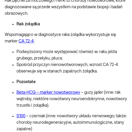
Rak pęcherza moczowego i nerki to choroby nowotworowe, które
diagnozowane są przede wszystkim na podstawie biopsji i badań
obrazowych.
Rak żołądka
Wspomagająco w diagnostyce raka żołądka wykorzystuje się
marker
CA 72-4
.
Podwyższony może występować również w: raku jelita
grubego, przełyku, płuca.
Spośród przyczyn nienowotworowych, wzrost CA 72-4
obserwuje się w stanach zapalnych żołądka.
Pozostałe
Beta-HCG – marker nowotworowy
– guzy jąder (inne: rak
wątroby, niektóre nowotwory neuroendokrynne, nowotwory
trzustki i żołądka).
S100
– czerniak (inne: nowotwory układu nerwowego; także:
choroby neurodegeneracyjne, autoimmunologiczne, stany
zapalne)