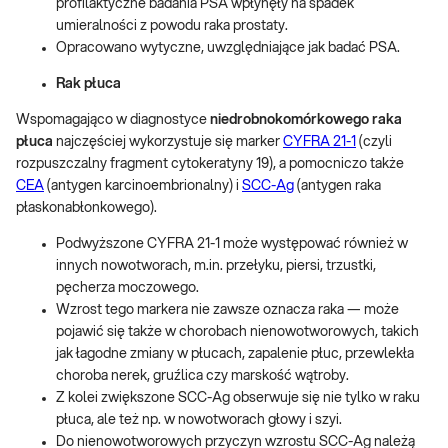
profilaktyczne badania PSA wpłynęły na spadek
umieralności z powodu raka prostaty.
Opracowano wytyczne, uwzględniające jak badać PSA.
Rak płuca
Wspomagająco w diagnostyce
niedrobnokomórkowego raka
płuca
najczęściej wykorzystuje się marker
CYFRA 21-1
(czyli
rozpuszczalny fragment cytokeratyny 19), a pomocniczo także
CEA
(antygen karcinoembrionalny) i
SCC-Ag
(antygen raka
płaskonabłonkowego).
Podwyższone CYFRA 21-1 może występować również w
innych nowotworach, m.in. przełyku, piersi, trzustki,
pęcherza moczowego.
Wzrost tego markera nie zawsze oznacza raka — może
pojawić się także w chorobach nienowotworowych, takich
jak łagodne zmiany w płucach, zapalenie płuc, przewlekła
choroba nerek, gruźlica czy marskość wątroby.
Z kolei zwiększone SCC-Ag obserwuje się nie tylko w raku
płuca, ale też np. w nowotworach głowy i szyi.
Do nienowotworowych przyczyn wzrostu SCC-Ag należą