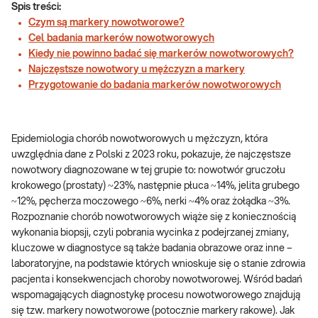
Spis treści:
Czym są markery nowotworowe?
Cel badania markerów nowotworowych
Kiedy nie powinno badać się markerów nowotworowych?
Najczęstsze nowotwory u mężczyzn a markery
Przygotowanie do badania markerów nowotworowych
Epidemiologia chorób nowotworowych u mężczyzn, która
uwzględnia dane z Polski z 2023 roku, pokazuje, że najczęstsze
nowotwory diagnozowane w tej grupie to: nowotwór gruczołu
krokowego (prostaty) ~23%, następnie płuca ~14%, jelita grubego
~12%, pęcherza moczowego ~6%, nerki ~4% oraz żołądka ~3%.
Rozpoznanie chorób nowotworowych wiąże się z koniecznością
wykonania biopsji, czyli pobrania wycinka z podejrzanej zmiany,
kluczowe w diagnostyce są także badania obrazowe oraz inne –
laboratoryjne, na podstawie których wnioskuje się o stanie zdrowia
pacjenta i konsekwencjach choroby nowotworowej. Wśród badań
wspomagających diagnostykę procesu nowotworowego znajdują
się tzw. markery nowotworowe (potocznie markery rakowe). Jak