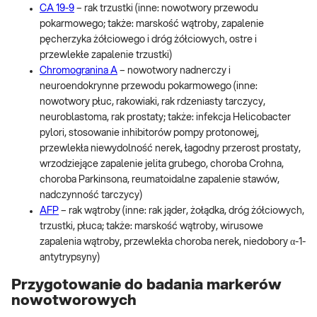
CA 19-9
– rak trzustki (inne: nowotwory przewodu
pokarmowego; także: marskość wątroby, zapalenie
pęcherzyka żółciowego i dróg żółciowych, ostre i
przewlekłe zapalenie trzustki)
Chromogranina A
– nowotwory nadnerczy i
neuroendokrynne przewodu pokarmowego (inne:
nowotwory płuc, rakowiaki, rak rdzeniasty tarczycy,
neuroblastoma, rak prostaty; także: infekcja Helicobacter
pylori, stosowanie inhibitorów pompy protonowej,
przewlekła niewydolność nerek, łagodny przerost prostaty,
wrzodziejące zapalenie jelita grubego, choroba Crohna,
choroba Parkinsona, reumatoidalne zapalenie stawów,
nadczynność tarczycy)
AFP
– rak wątroby (inne: rak jąder, żołądka, dróg żółciowych,
trzustki, płuca; także: marskość wątroby, wirusowe
zapalenia wątroby, przewlekła choroba nerek, niedobory α-1-
antytrypsyny)
Przygotowanie do badania markerów
nowotworowych