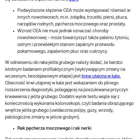
Podwyższone stężenie CEA może występować również w
innych nowotworach, m.in. żołądka, trzustki, piersi, płuca,
narządów rodnych, pęcherza moczowego oraz prostaty.
Wzrost CEA nie musi jednak oznaczać choroby
nowotworowej – może towarzyszyć także paleniu tytoniu,
ostrym i przewlekłym stanom zapalnym przewodu
pokarmowego, zapaleniom płuc oraz cukrzycy.
W odniesieniu do raka jelita grubego należy dodać, że bardzo
istotnym badaniem profilaktycznym (wykrywającym zmiany na
wczesnym, bezobjawowym etapie) jest
krew utajona w kale.
Obecność krwi utajonej w kale jest wskazaniem do pilnego
rozszerzenia diagnostyki, polegającej na poszukiwania przyczyn
krwawienia z jelita grubego. Dodatni wynik testu wiąże się z
koniecznością wykonania kolonoskopii, czyli badania obrazującego
wnętrze jelita grubego (uwidacznia polipy, guzy, wrzody,
patologiczne zmiany w jelicie grubym).
Rak pęcherza moczowego i rak nerki