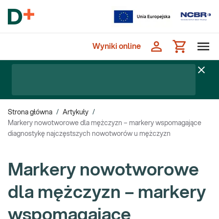
Wyniki online
Strona główna
/
Artykuły
/
Markery nowotworowe dla mężczyzn – markery wspomagające
diagnostykę najczęstszych nowotworów u mężczyzn
Markery nowotworowe
dla mężczyzn – markery
wspomagające