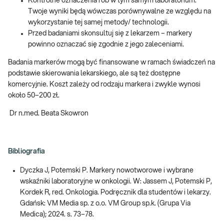
Kontrolne oznaczenia rób w tym samym laboratorium.
Twoje wyniki będą wówczas porównywalne ze względu na
wykorzystanie tej samej metody/ technologii.
Przed badaniami skonsultuj się z lekarzem – markery
powinno oznaczać się zgodnie z jego zaleceniami.
Badania markerów mogą być finansowane w ramach świadczeń na
podstawie skierowania lekarskiego, ale są też dostępne
komercyjnie. Koszt zależy od rodzaju markera i zwykle wynosi
około 50–200 zł.
Dr n.med. Beata Skowron
Bibliografia
Dyczka J, Potemski P. Markery nowotworowe i wybrane
wskaźniki laboratoryjne w onkologii. W: Jassem J, Potemski P,
Kordek R, red. Onkologia. Podręcznik dla studentów i lekarzy.
Gdańsk: VM Media sp. z o.o. VM Group sp.k. (Grupa Via
Medica); 2024. s. 73–78.