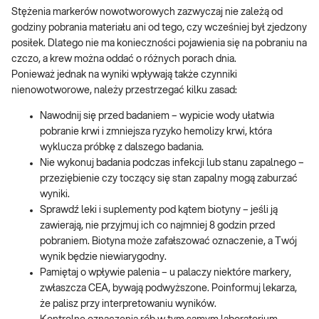
Stężenia markerów nowotworowych zazwyczaj nie zależą od
godziny pobrania materiału ani od tego, czy wcześniej był zjedzony
posiłek. Dlatego nie ma konieczności pojawienia się na pobraniu na
czczo, a krew można oddać o różnych porach dnia.
Ponieważ jednak na wyniki wpływają także czynniki
nienowotworowe, należy przestrzegać kilku zasad:
Nawodnij się przed badaniem – wypicie wody ułatwia
pobranie krwi i zmniejsza ryzyko hemolizy krwi, która
wyklucza próbkę z dalszego badania.
Nie wykonuj badania podczas infekcji lub stanu zapalnego –
przeziębienie czy toczący się stan zapalny mogą zaburzać
wyniki.
Sprawdź leki i suplementy pod kątem biotyny – jeśli ją
zawierają, nie przyjmuj ich co najmniej 8 godzin przed
pobraniem. Biotyna może zafałszować oznaczenie, a Twój
wynik będzie niewiarygodny.
Pamiętaj o wpływie palenia – u palaczy niektóre markery,
zwłaszcza CEA, bywają podwyższone. Poinformuj lekarza,
że palisz przy interpretowaniu wyników.