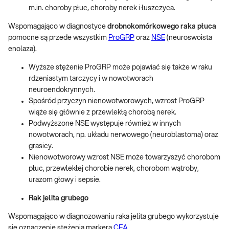
m.in. choroby płuc, choroby nerek i łuszczyca.
Wspomagająco w diagnostyce
drobnokomórkowego raka płuca
pomocne są przede wszystkim
ProGRP
oraz
NSE
(neuroswoista
enolaza).
Wyższe stężenie ProGRP może pojawiać się także w raku
rdzeniastym tarczycy i w nowotworach
neuroendokrynnych.
Spośród przyczyn nienowotworowych, wzrost ProGRP
wiąże się głównie z przewlekłą chorobą nerek.
Podwyższone NSE występuje również w innych
nowotworach, np. układu nerwowego (neuroblastoma) oraz
grasicy.
Nienowotworowy wzrost NSE może towarzyszyć chorobom
płuc, przewlekłej chorobie nerek, chorobom wątroby,
urazom głowy i sepsie.
Rak jelita grubego
Wspomagająco w diagnozowaniu raka jelita grubego wykorzystuje
się oznaczenie stężenia markera
CEA.