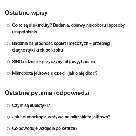
CA 19-9
CA 19-9. Oznaczany w surowicy marker raka
trzustki, dróg wątrobowo-żółciowych oraz
Ostatnie wpisy
jelita grubego i odbytnicy, przydatny w
diagnostyce i postępowaniu z chorymi.
Co to są elektrolity? Badania, objawy niedoboru i sposoby
uzupełniania
Sprawdź
Badania na płodność kobiet i mężczyzn – przebieg
diagnostyki krok po kroku
SIBO u dzieci – przyczyny, objawy, badania
Mikrobiota jelitowa u dzieci - jak o nią dbać?
Ostatnie pytania i odpowiedzi
Czym są eubiotyki?
Jak kolonoskopia wpływa na mikrobiotę jelitową?
Co powoduje wzdęcia po kefirze?