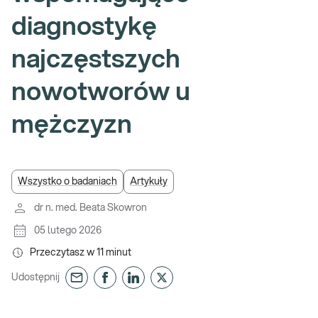
diagnostykę
najczęstszych
nowotworów u
mężczyzn
Wszystko o badaniach
Artykuły
dr n. med. Beata Skowron
05 lutego 2026
Przeczytasz w
11
minut
Udostępnij