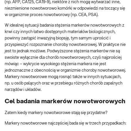
(np. AFP, CA125, CA19-9), niektóre z nich mogą wytwarzać inne,
niezmienione nowotworowo komórki w odpowiedzi na toczący się
w organizmie proces nowotworowy (np. CEA, PSA).
W idealnej sytuacji badania stężenia markerów nowotworowych z
krwi czy innych łatwo dostępnych materiałów biologicznych,
powinny zastąpić inwazyjną biopsję, tym samym uprościć i
przyspieszyć rozpoznanie choroby nowotworowej. W praktyce nie
jest to jednak możliwe. Podwyższone stężenia markerów nie są
swoiste wyłącznie dla chorób nowotworowych, czyli najprościej
mówiąc – wykrycie wysokiego stężenia markera nie jest
jednoznaczne z obecnością w organizmie choroby nowotworowej.
Markery nowotworowe mogą rosnąć także w innych sytuacjach,
np. u osób palących oraz w przebiegu różnych chorób zapalnych
narządów i układów.
Cel badania markerów nowotworowych
Zatem kiedy markery nowotworowe stają się przydatne?
Markery nowotworowe najczęściej bada się w trzech przypadkach: