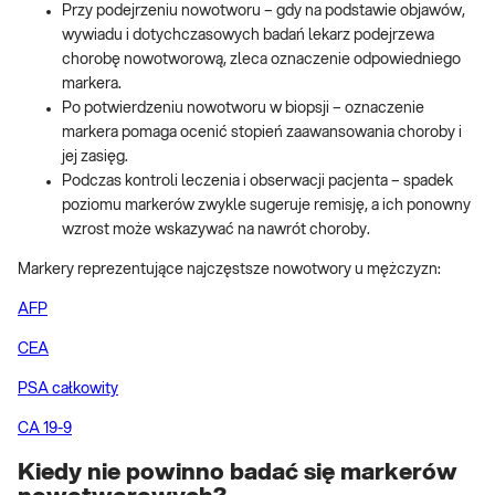
Przy podejrzeniu nowotworu – gdy na podstawie objawów,
wywiadu i dotychczasowych badań lekarz podejrzewa
chorobę nowotworową, zleca oznaczenie odpowiedniego
markera.
Po potwierdzeniu nowotworu w biopsji – oznaczenie
markera pomaga ocenić stopień zaawansowania choroby i
jej zasięg.
Podczas kontroli leczenia i obserwacji pacjenta – spadek
poziomu markerów zwykle sugeruje remisję, a ich ponowny
wzrost może wskazywać na nawrót choroby.
Markery reprezentujące najczęstsze nowotwory u mężczyzn:
AFP
CEA
PSA całkowity
CA 19-9
Kiedy nie powinno badać się markerów