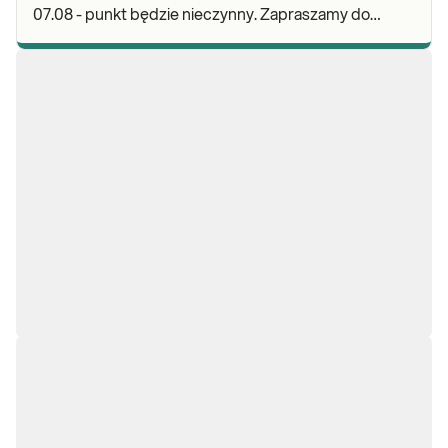
07.08 - punkt będzie nieczynny. Zapraszamy do
wykonywania badań i odbioru wyników w naszej.