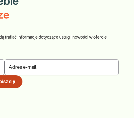
ebie
ze
dą trafiać informacje dotyczące usług i nowości w ofercie
Adres e-mail
isz się