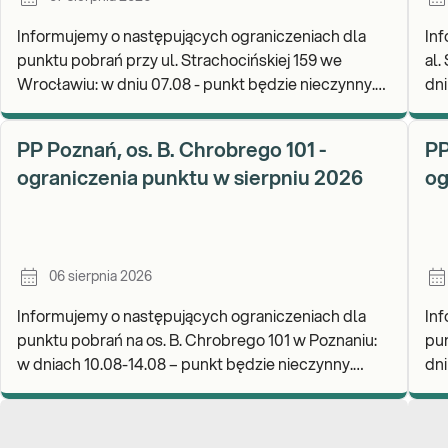
Informujemy o następujących ograniczeniach dla
Inf
punktu pobrań przy ul. Strachocińskiej 159 we
al.
Wrocławiu: w dniu 07.08 - punkt będzie nieczynny.
dni
Zapraszamy do wykonywania badań i odbioru
rea
wynikó
go
PP Poznań, os. B. Chrobrego 101 -
PP
ograniczenia punktu w sierpniu 2026
og
06 sierpnia 2026
Informujemy o następujących ograniczeniach dla
Inf
punktu pobrań na os. B. Chrobrego 101 w Poznaniu:
pun
w dniach 10.08-14.08 – punkt będzie nieczynny.
dniu
Zapraszamy do wykonywania badań i odbioru wynik
wyk