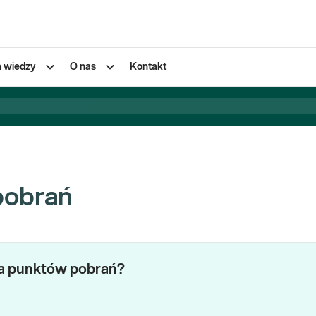
a wiedzy
O nas
Kontakt
pobrań
za punktów pobrań?