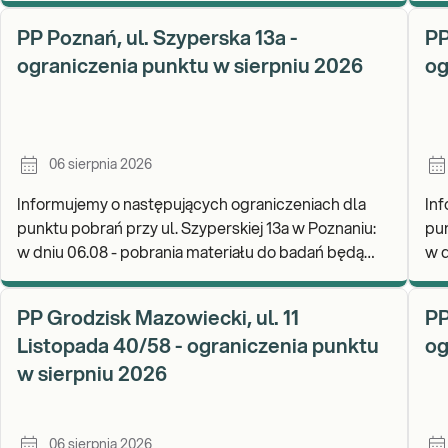
PP Poznań, ul. Szyperska 13a -
PP
ograniczenia punktu w sierpniu 2026
og
06 sierpnia 2026
Informujemy o następujących ograniczeniach dla
Inf
punktu pobrań przy ul. Szyperskiej 13a w Poznaniu:
pun
w dniu 06.08 - pobrania materiału do badań będą
w d
realizowane w godz. 07:30-12:00. Zapraszamy d
PP Grodzisk Mazowiecki, ul. 11
PP
Listopada 40/58 - ograniczenia punktu
og
w sierpniu 2026
06 sierpnia 2026