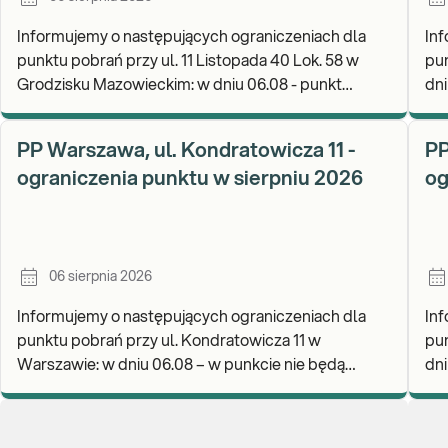
Informujemy o następujących ograniczeniach dla
Inf
punktu pobrań przy ul. 11 Listopada 40 Lok. 58 w
pun
Grodzisku Mazowieckim: w dniu 06.08 - punkt
dni
będzie czynny do godz. 13:00. Zapraszamy do
wykonyw
PP Warszawa, ul. Kondratowicza 11 -
PP
ograniczenia punktu w sierpniu 2026
og
06 sierpnia 2026
Informujemy o następujących ograniczeniach dla
Inf
punktu pobrań przy ul. Kondratowicza 11 w
pun
Warszawie: w dniu 06.08 – w punkcie nie będą
dniu
realizowane pobrania materiału do badań. Będzie
wy
możliwość poz