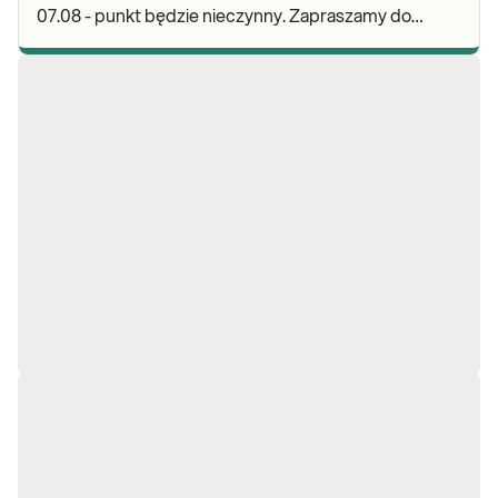
07.08 - punkt będzie nieczynny. Zapraszamy do
wykonywania badań i odbioru wyników w naszej.