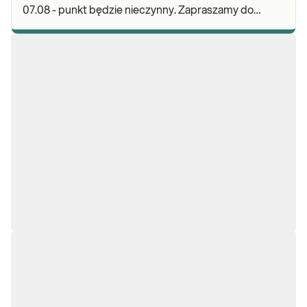
07.08 - punkt będzie nieczynny. Zapraszamy do
wykonywania badań i odbioru wyników w naszej.