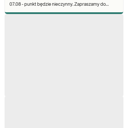
07.08 - punkt będzie nieczynny. Zapraszamy do
wykonywania badań i odbioru wyników w naszej.