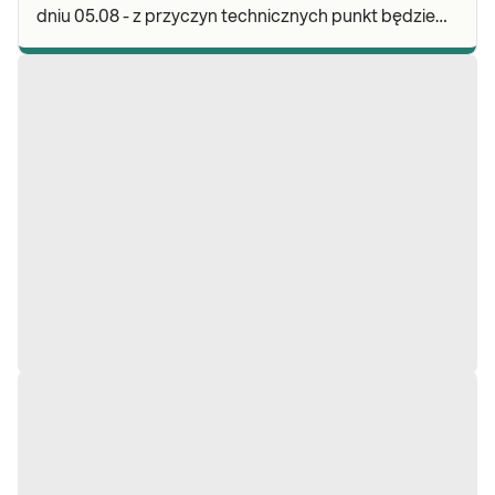
dniu 05.08 - z przyczyn technicznych punkt będzie
czynny do godz. 12:30. Zapraszamy do wykonyw