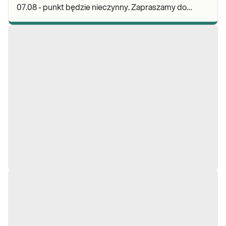
07.08 - punkt będzie nieczynny. Zapraszamy do
wykonywania badań i odbioru wyników w naszej.