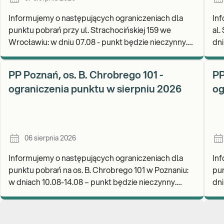
Informujemy o następujących ograniczeniach dla
Inf
punktu pobrań przy ul. Strachocińskiej 159 we
al.
Wrocławiu: w dniu 07.08 - punkt będzie nieczynny.
dni
Zapraszamy do wykonywania badań i odbioru
rea
wynikó
go
PP Poznań, os. B. Chrobrego 101 -
PP
ograniczenia punktu w sierpniu 2026
og
06 sierpnia 2026
Informujemy o następujących ograniczeniach dla
Inf
punktu pobrań na os. B. Chrobrego 101 w Poznaniu:
pun
w dniach 10.08-14.08 – punkt będzie nieczynny.
dniu
Zapraszamy do wykonywania badań i odbioru wynik
wyk