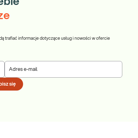
ebie
ze
dą trafiać informacje dotyczące usług i nowości w ofercie
Adres e-mail
isz się