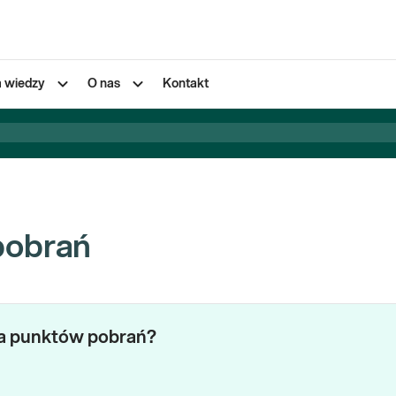
a wiedzy
O nas
Kontakt
pobrań
za punktów pobrań?