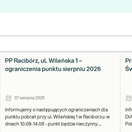
PP Racibórz, ul. Wileńska 1 –
Pr
ograniczenia punktu sierpniu 2026
Św
07 sierpnia 2026
Informujemy o następujących ograniczeniach dla
In
punktu pobrań przy ul. Wileńskiej 1 w Raciborzu: w
DI
dniach 10.08-14.08 - punkt będzie nieczynny.
Pols
Zapraszamy do wykonywania badań i odbioru wynik
go