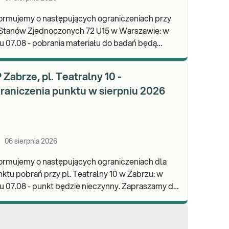
ormujemy o następujących ograniczeniach przy
 Stanów Zjednoczonych 72 U15 w Warszawie: w
u 07.08 - pobrania materiału do badań będą
lizowane od godz. 07:30, punkt będzie czynny do
d
 Zabrze, pl. Teatralny 10 -
raniczenia punktu w sierpniu 2026
06 sierpnia 2026
ormujemy o następujących ograniczeniach dla
ktu pobrań przy pl. Teatralny 10 w Zabrzu: w
 07.08 - punkt będzie nieczynny. Zapraszamy do
onywania badań i odbioru wyników w naszej.