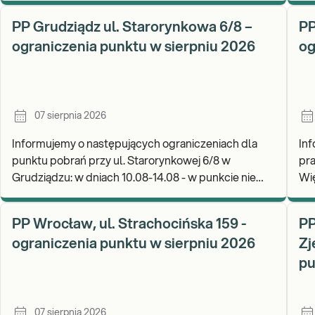
W 
PP Grudziądz ul. Starorynkowa 6/8 –
PP
ograniczenia punktu w sierpniu 2026
og
07 sierpnia 2026
Informujemy o następujących ograniczeniach dla
In
punktu pobrań przy ul. Starorynkowej 6/8 w
pra
Grudziądzu: w dniach 10.08-14.08 - w punkcie nie
Więcborku: w 
będą realizowane wymazy ginekologiczne.
Za
Zapraszamy d
wy
PP Wrocław, ul. Strachocińska 159 -
PP
ograniczenia punktu w sierpniu 2026
Zj
pu
07 sierpnia 2026