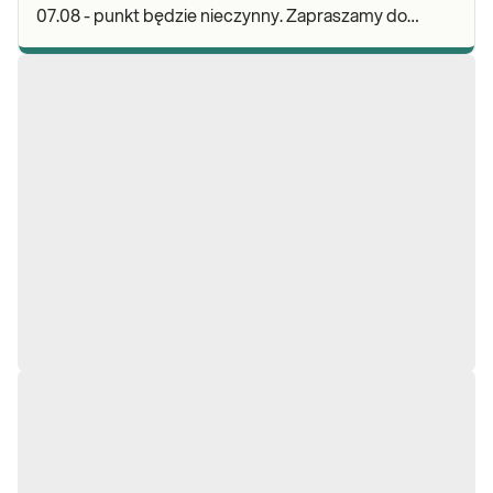
07.08 - punkt będzie nieczynny. Zapraszamy do
wykonywania badań i odbioru wyników w naszej.