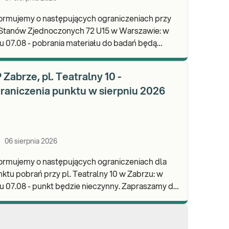
ormujemy o następujących ograniczeniach przy
 Stanów Zjednoczonych 72 U15 w Warszawie: w
u 07.08 - pobrania materiału do badań będą
lizowane od godz. 07:30, punkt będzie czynny do
d
 Zabrze, pl. Teatralny 10 -
raniczenia punktu w sierpniu 2026
06 sierpnia 2026
ormujemy o następujących ograniczeniach dla
ktu pobrań przy pl. Teatralny 10 w Zabrzu: w
 07.08 - punkt będzie nieczynny. Zapraszamy do
onywania badań i odbioru wyników w naszej.