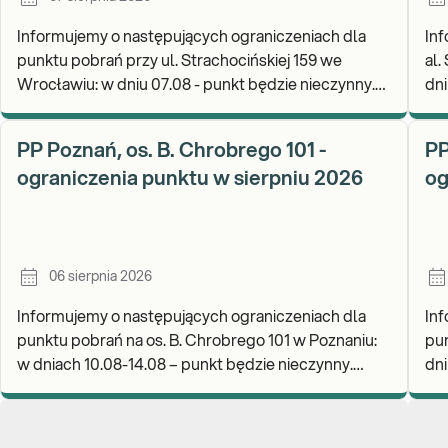
Informujemy o następujących ograniczeniach dla
Inf
punktu pobrań przy ul. Strachocińskiej 159 we
al.
Wrocławiu: w dniu 07.08 - punkt będzie nieczynny.
dni
Zapraszamy do wykonywania badań i odbioru
rea
wynikó
go
PP Poznań, os. B. Chrobrego 101 -
PP
ograniczenia punktu w sierpniu 2026
og
06 sierpnia 2026
Informujemy o następujących ograniczeniach dla
Inf
punktu pobrań na os. B. Chrobrego 101 w Poznaniu:
pun
w dniach 10.08-14.08 – punkt będzie nieczynny.
dniu
Zapraszamy do wykonywania badań i odbioru wynik
wyk