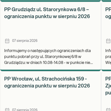
W 
PP Grudziądz ul. Starorynkowa 6/8 –
PP
ograniczenia punktu w sierpniu 2026
og
07 sierpnia 2026
Informujemy o następujących ograniczeniach dla
In
punktu pobrań przy ul. Starorynkowej 6/8 w
pra
Grudziądzu: w dniach 10.08-14.08 - w punkcie nie
Więcborku: w 
będą realizowane wymazy ginekologiczne.
Za
Zapraszamy d
wy
PP Wrocław, ul. Strachocińska 159 -
PP
ograniczenia punktu w sierpniu 2026
Zj
pu
07 sierpnia 2026