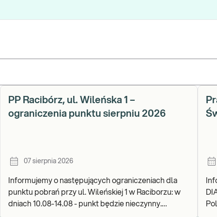
PP Racibórz, ul. Wileńska 1 –
Pr
ograniczenia punktu sierpniu 2026
Św
07 sierpnia 2026
Informujemy o następujących ograniczeniach dla
In
punktu pobrań przy ul. Wileńskiej 1 w Raciborzu: w
DI
dniach 10.08-14.08 - punkt będzie nieczynny.
Pols
Zapraszamy do wykonywania badań i odbioru wynik
go