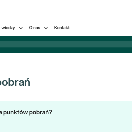
a wiedzy
O nas
Kontakt
pobrań
za punktów pobrań?