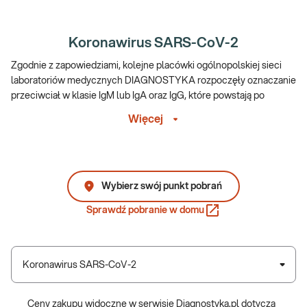
Koronawirus SARS-CoV-2
Zgodnie z zapowiedziami, kolejne placówki ogólnopolskiej sieci
laboratoriów medycznych DIAGNOSTYKA rozpoczęły oznaczanie
przeciwciał w klasie IgM lub IgA oraz IgG, które powstają po
kontakcie z wirusem SARS-CoV-2. Więcej na ten temat można
Więcej
przeczytać
tutaj
. Aby sprawdzić cenę badania wybierz swoją
placówkę.
W wybranych miastach jest możliwość zakupienia badania SARS-
CoV-2 (COVID-19) met. Real Time RT-PCR, sprawdź
tutaj.
Wybierz swój punkt pobrań
Pomimo coraz szerszego wdrażania szczepień ochronnych świat
Sprawdź pobranie w domu
nadal zmaga się z pandemią choroby COVID-19. Za rozwój tego
schorzenia odpowiedzialny jest koronawirus SARS-CoV-2.
Badania diagnostyczne zawarte w tej kategorii umożliwiają
Koronawirus SARS-CoV-2
zarówno ocenę stanu serologicznego pacjenta w stosunku do
tego patogenu, jak i bezpośrednią diagnostykę trwającego obecnie
zakażenia.
Ceny zakupu widoczne w serwisie Diagnostyka.pl dotyczą