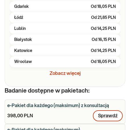
Gdańsk
Od
18,05 PLN
Łódź
Od
21,85 PLN
Lublin
Od
14,25 PLN
Białystok
Od
16,15 PLN
Katowice
Od
14,25 PLN
Wrocław
Od
18,05 PLN
Zobacz więcej
Badanie dostępne w pakietach:
e-Pakiet dla każdego (maksimum) z konsultacją
398,00 PLN
Sprawdź