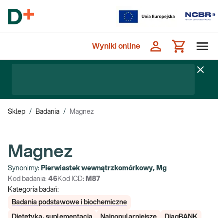
Wyniki online
Sklep
/
Badania
/
Magnez
Magnez
Synonimy:
Pierwiastek wewnątrzkomórkowy, Mg
Kod badania:
46
Kod ICD:
M87
Kategoria badań:
Badania podstawowe i biochemiczne
Dietetyka, suplementacja
Najpopularniejsze
DiagBANK