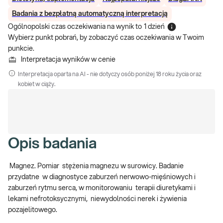
Badania z bezpłatną automatyczną interpretacją
Ogólnopolski czas oczekiwania na wynik
to
1 dzień
Wybierz punkt pobrań, by zobaczyć czas oczekiwania w Twoim
punkcie.
Interpretacja wyników w cenie
Interpretacja oparta na AI - nie dotyczy osób poniżej 18 roku życia oraz
kobiet w ciąży.
Opis badania
Magnez. Pomiar stężenia magnezu w surowicy. Badanie
przydatne w diagnostyce zaburzeń nerwowo-mięśniowych i
zaburzeń rytmu serca, w monitorowaniu terapii diuretykami i
lekami nefrotoksycznymi, niewydolności nerek i żywienia
pozajelitowego.