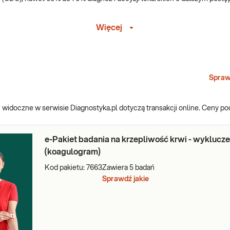
Więcej
nie skutecznego leczenia, wymaga wykonania badań laboratoryjnych, prze
przede wszystkim w takich dziedzinach medycyny jak endokrynologia (n
ika zakaźnego odpowiedzialnego za chorobę). Nieco mniej wartościowe wyd
Spraw
ć?
widoczne w serwisie Diagnostyka.pl dotyczą transakcji online. Ceny p
kietów badań. Specjalistycznie skomponowane składy pakietów mogą po
e-Pakiet badania na krzepliwość krwi - wyklucze
tki,
(koagulogram)
tenu,
Kod pakietu:
7663
Zawiera
5
badań
Sprawdź jakie