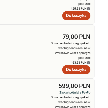
pobranie:
425,53 PLN
Do koszyka
79,00 PLN
Suma cen badań z tego pakietu
według cennika online w
Warszawie wraz z opłatą za
pobranie:
163,33 PLN
Do koszyka
599,00 PLN
Zapłać później z PayPo
Suma cen badań z tego pakietu
według cennika online w
Warszawie wraz z opłatą za