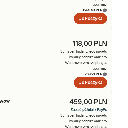
pobranie:
844,49 PLN
Do koszyka
118,00 PLN
Suma cen badań z tego pakietu
według cennika online w
Warszawie wraz z opłatą za
pobranie:
289,21 PLN
Do koszyka
tawów
459,00 PLN
Zapłać później z PayPo
Suma cen badań z tego pakietu
według cennika online w
Warszawie wraz z opłatą za