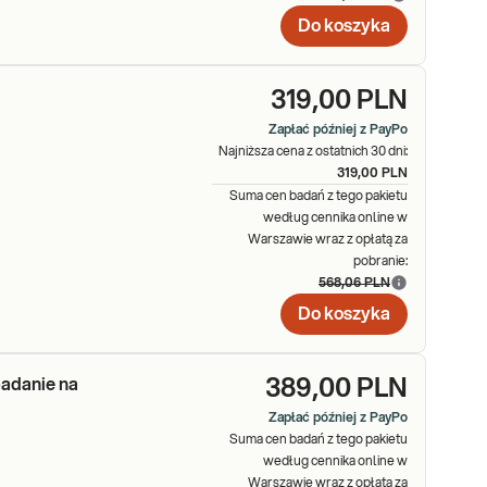
Do koszyka
319,00 PLN
Zapłać później z PayPo
Najniższa cena z ostatnich 30 dni:
319,00 PLN
Suma cen badań z tego pakietu
według cennika online w
Warszawie wraz z opłatą za
pobranie:
568,06 PLN
Do koszyka
adanie na
389,00 PLN
Zapłać później z PayPo
Suma cen badań z tego pakietu
według cennika online w
Warszawie wraz z opłatą za