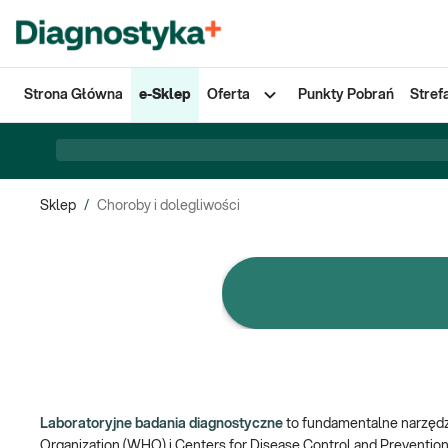
Strona Główna
e-Sklep
Oferta
Punkty Pobrań
Stref
Sklep
/
Choroby i dolegliwości
e-Pakiety badań
Laboratoryjne badania diagnostyczne
to fundamentalne narzędzi
Organization (WHO) i Centers for Disease Control and Preventio