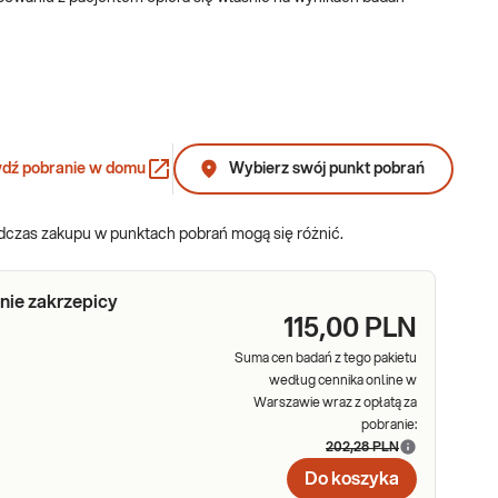
de wszystkim z krwi, ale także z innych wydalin, wydzielin,
p. rozpoznanie choroby Hashimoto), hematologia (diagnostyka i
ają się być w psychiatrii, czy też ortopedii.
dź pobranie w domu
Wybierz swój punkt pobrań
odczas zakupu w punktach pobrań mogą się różnić.
służyć w diagnostyce wielu chorób, w tym:
nie zakrzepicy
115,00 PLN
Suma cen badań z tego pakietu
według cennika online w
Warszawie wraz z opłatą za
pobranie:
202,28 PLN
Do koszyka