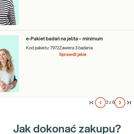
e-Pakiet badań na jelita – minimum
Kod pakietu:
7972
Zawiera
3
badania
Sprawdź jakie
3 z 8
Jak dokonać zakupu?