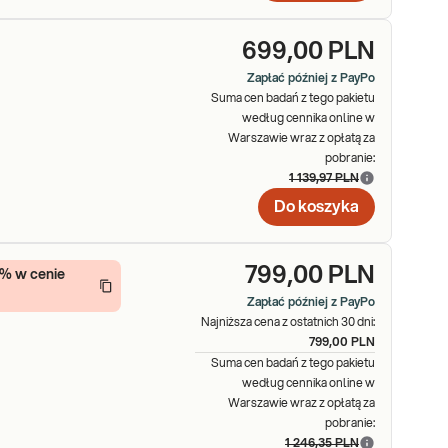
699,00 PLN
Zapłać później z PayPo
Suma cen badań z tego pakietu
według cennika online w
Warszawie wraz z opłatą za
pobranie:
1 139,97 PLN
Do koszyka
799,00 PLN
5% w cenie
Zapłać później z PayPo
Najniższa cena z ostatnich 30 dni:
799,00 PLN
Suma cen badań z tego pakietu
według cennika online w
Warszawie wraz z opłatą za
pobranie:
1 246,35 PLN