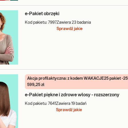
e-Pakiet obrzęki
Kod pakietu:
7997
Zawiera
23
badania
Sprawdź jakie
Akcja profilaktyczna: z kodem WAKACJE25 pakiet -2
599,25 zł
e-Pakiet piękne i zdrowe włosy - rozszerzony
Kod pakietu:
7641
Zawiera
19
badań
Sprawdź jakie