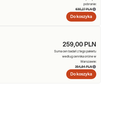
pobranie:
630,27 PLN
Do koszyka
259,00 PLN
Suma cen badań z tego pakietu
według cennika online w
Warszawie:
354,84 PLN
Do koszyka