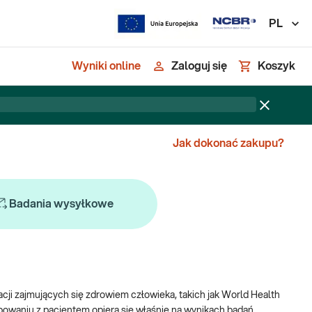
PL
Wyniki online
Zaloguj się
Koszyk
Jak dokonać zakupu?
Badania wysyłkowe
cji zajmujących się zdrowiem człowieka, takich jak World Health
ępowaniu z pacjentem opiera się właśnie na wynikach badań