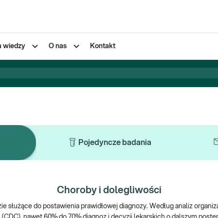
a wiedzy
O nas
Kontakt
Pojedyncze badania
Choroby i dolegliwości
e służące do postawienia prawidłowej diagnozy. Według analiz organiza
n (CDC), nawet 60% do 70% diagnoz i decyzji lekarskich o dalszym post