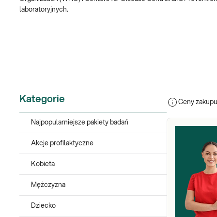
laboratoryjnych.
Co to oznacza?
To, że postawienie prawidłowej diagnozy, a co za tym idzie dobra
czasem pobranych wycinków. Badania laboratoryjne są kluczowe 
różnicowanie przyczyn anemii), choroby zakaźne (ustalenie czynn
Pakiet badań diagnostycznych – jaki wybra
Kategorie
Ceny zakupu 
Kategoria – Choroby i dolegliwości
uwzględnia szeroką gamę pa
cukrzycy i insulinooporności,
Najpopularniejsze pakiety badań
zaburzeń gruczołów układu pokarmowego – wątroby i trzus
Akcje profilaktyczne
układu krążenia,
celiakii, w której źródłem dolegliwości jest spożywanie glu
Kobieta
zapalenia stawów,
także wielu innych.
Mężczyzna
Dziecko