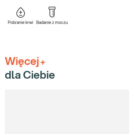
Jakie wykonać badania krwi na prostatę?
e-Pakiet badania na prostatę
uwzględnia poza badaniami krwi,
Pobranie krwi
Badanie z moczu
także badanie moczu, wśród nich:
PSA panel (PSA, FPSA,
wskaźnik FPSA/PSA),
mocz – badanie ogólne,
CRP ilościowo.
Poznaj znaczenie uwzględnionych w
pakiecie badań prostaty z krwi i z moczu:
Więcej
+
PSA panel (PSA, FPSA, wskaźnik FPSA/PSA).
PSA
dla Ciebie
całkowity jest uznanym markerem raka prostaty, nowotworu
najczęściej (zaraz po raku płuca) diagnozowanego u
mężczyzn. Interpretacja wyników pomiaru PSA wymaga
znajomości wieku badanego, wywiadu w kierunku chorób
układu moczo-płciowego i odniesienia do stanu klinicznego
pacjenta. Z kolei fPSA – wolny PSA konieczny jest do
wyliczenia stosunku stężenia fPSA do stężenia PSA
całkowitego (fPSA/ tPSA), pomocniczego wskaźnika ryzyka
obecności złośliwego raka prostaty. Wzrost stężenia PSA