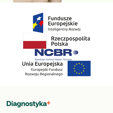
Wybierz w koszyku opcję „Pobranie w domu” – usługa wyświetla
się, jeśli wybrany przez Ciebie punkt pobrań znajduje się w
obsługiwanej miejscowości.