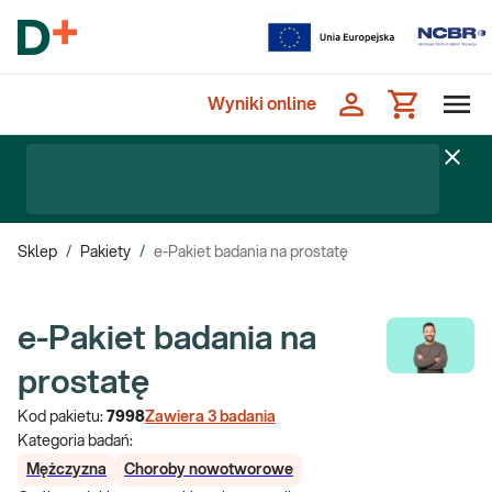
Wyniki online
Sklep
/
Pakiety
/
e-Pakiet badania na prostatę
e-Pakiet badania na
prostatę
Kod pakietu:
7998
Zawiera
3
badania
Kategoria badań:
Mężczyzna
Choroby nowotworowe