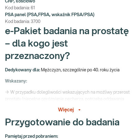
CRP, ilościowo
Kod badania:
61
PSA panel (PSA,FPSA, wskaźnik FPSA/PSA)
Kod badania:
3700
e-Pakiet badania na prostatę
– dla kogo jest
przeznaczony?
Dedykowany dla:
Mężczyzn, szczególnie po 40. roku życia
Wskazany:
→ W przypadku dolegliwości wskazujących na możliwy przerost
prostaty (niepełne opróżnianie pęcherza, potrzeba oddawania
moczu nocą, oddawanie moczu kropelkami)
Więcej
→ W przypadku bolesnego oddawanie moczu czy wytrysku, także
Przygotowanie do badania
przy bolesności w obrębie pachwin, krocza, jąder, nasady prącia,
odbytu, dolnej część pleców czy okolic nadłonowych
Pamiętaj przed pobraniem: