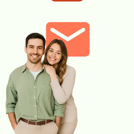
Badanie ogólne moczu wykonuje się z porannej próbki moczu, z
tzw. środkowego strumienia, co oznacza, że pierwsze krople
moczu powinny trafić do toalety, kolejna – właściwa porcja do
pojemnika, a ostatnia – do toalety. Pojemnik na mocz do badania
można kupić w aptece, niekiedy udostępniany jest bezpłatnie w
punktach pobrań podległych laboratoriom.
Badania sugerowane do dokupienia:
Mocz posiew (bad. bakter.)
Panel urogenitalny 7 patogenów: Ch. Trachomatis, N.gonorrhoeae,
M. genitalium, M. hominis, U. urealyticum, U.parvum, Trichomonas
vaginalis met. real time PCR, jakościowo
Gdzie możesz zrealizować to badanie:
Wszystkie punkty pobrań Diagnostyki
Zamów badanie i zrealizuj je w dowolnym punkcie pobrań.
Pobranie w Twoim domu