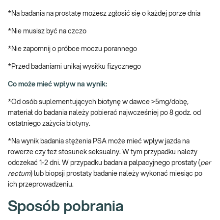
→ Profilaktycznie, do oceny stanu zdrowia układu moczowego i
*Na badania na prostatę możesz zgłosić się o każdej porze dnia
rozrodczego mężczyzny
*Nie musisz być na czczo
Badanie prostaty z krwi i z moczu – dlaczego
warto wykonać?
*Nie zapomnij o próbce moczu porannego
*Przed badaniami unikaj wysiłku fizycznego
Prostata jest gruczołem układu rozrodczego mężczyzny,
odpowiedzialnym za produkcję płynu nasiennego, zapewniającego
Co może mieć wpływ na wynik:
prawidłowe warunki życia dla plemników. Wśród najczęstszych
*Od osób suplementujących biotynę w dawce >5mg/dobę,
chorób prostaty wymienia się proces nowotworowy – raka
materiał do badania należy pobierać najwcześniej po 8 godz. od
prostaty (drugi pod względem częstości nowotwór diagnozowany
ostatniego zażycia biotyny.
u mężczyzn), poprzedzony łagodnym przerostem gruczołu oraz
zakażenie bakteryjne. W wykryciu chorób prostaty niezwykle
*Na wynik badania stężenia PSA może mieć wpływ jazda na
pomocne są laboratoryjne badania prostaty z pakietu: w przypadku
rowerze czy też stosunek seksualny. W tym przypadku należy
choroby nowotworowej – marker raka prostaty – PSA, natomiast
odczekać 1-2 dni. W przypadku badania palpacyjnego prostaty (
per
wstępną diagnozę zakażenia bakteryjnego umożliwia badanie
rectum
) lub biopsji prostaty badanie należy wykonać miesiąc po
ogólne moczu. Należy jednak podkreślić, że najważniejszym
ich przeprowadzeniu.
badaniem gruczołu jest badanie przeprowadzane przez lekarza
urologa, polegające na ocenie struktury i wielkości gruczołu
Sposób pobrania
palcem wprowadzonym przez odbytnicę (badanie
per rectum
).