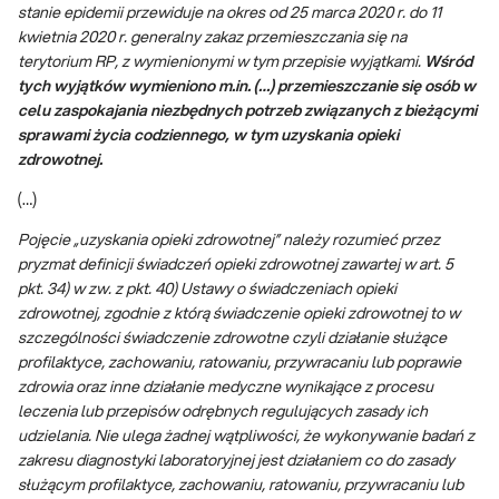
stanie epidemii przewiduje na okres od 25 marca 2020 r. do 11
kwietnia 2020 r. generalny zakaz przemieszczania się na
terytorium RP, z wymienionymi w tym przepisie wyjątkami.
Wśród
tych wyjątków wymieniono m.in. (…) przemieszczanie się osób w
celu zaspokajania niezbędnych potrzeb związanych z bieżącymi
sprawami życia codziennego, w tym uzyskania opieki
zdrowotnej.
(…)
Pojęcie „uzyskania opieki zdrowotnej” należy rozumieć przez
pryzmat definicji świadczeń opieki zdrowotnej zawartej w art. 5
pkt. 34) w zw. z pkt. 40) Ustawy o świadczeniach opieki
zdrowotnej, zgodnie z którą świadczenie opieki zdrowotnej to w
szczególności świadczenie zdrowotne czyli działanie służące
profilaktyce, zachowaniu, ratowaniu, przywracaniu lub poprawie
zdrowia oraz inne działanie medyczne wynikające z procesu
leczenia lub przepisów odrębnych regulujących zasady ich
udzielania. Nie ulega żadnej wątpliwości, że wykonywanie badań z
zakresu diagnostyki laboratoryjnej jest działaniem co do zasady
służącym profilaktyce, zachowaniu, ratowaniu, przywracaniu lub