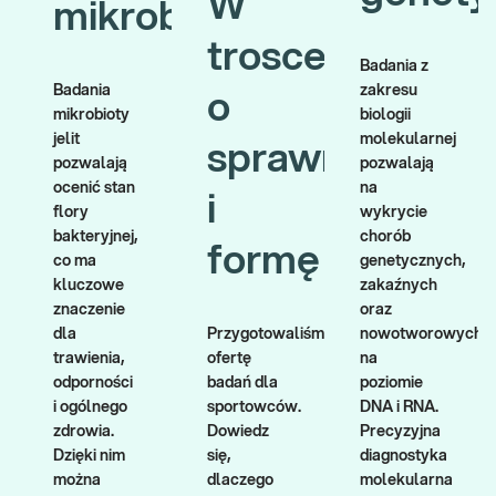
W
mikrobiom
trosce
Badania z
Badania
zakresu
o
mikrobioty
biologii
jelit
molekularnej
sprawność
Diagnostyka x SEXEDpl
pozwalają
pozwalają
Wspólnie z Sexed promujemy profilaktykę i świadome dbanie o
ocenić stan
na
i
zdrowie. Chcemy zachęcać do regularnych badań i zwiększać
flory
wykrycie
wiedzę na temat diagnostyki. Sprawdź materiały edukacyjne i
bakteryjnej,
chorób
formę
dowiedz się, kiedy warto się badać. Zadbaj o zdrowie dzięki
co ma
genetycznych,
rzetelnym informacjom i profilaktyce.
kluczowe
zakaźnych
znaczenie
oraz
Dowiedz się więcej
dla
Przygotowaliśmy
nowotworowych
trawienia,
ofertę
na
odporności
badań dla
poziomie
i ogólnego
sportowców.
DNA i RNA.
zdrowia.
Dowiedz
Precyzyjna
Dzięki nim
się,
diagnostyka
można
dlaczego
molekularna