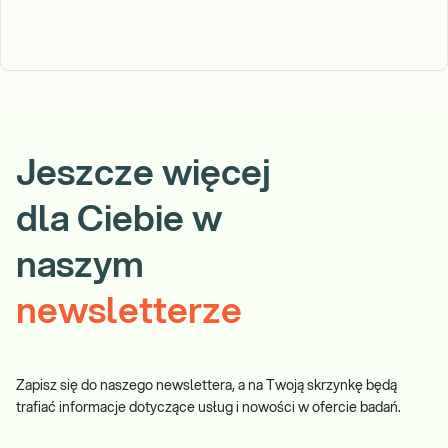
Borelioza w trawie piszczy
Badania na boreliozę pozwalają wykryć infekcję wywołaną przez
kleszcze, co jest kluczowe dla szybkiego rozpoczęcia leczenia i
uniknięcia powikłań. Wczesna diagnoza zwiększa skuteczność
terapii i pomaga zapobiec przewlekłym problemom zdrowotnym.
Dowiedz się więcej
Jeszcze więcej
dla Ciebie w
naszym
newsletterze
Zapisz się do naszego newslettera, a na Twoją skrzynkę będą
trafiać informacje dotyczące usług i nowości w ofercie badań.