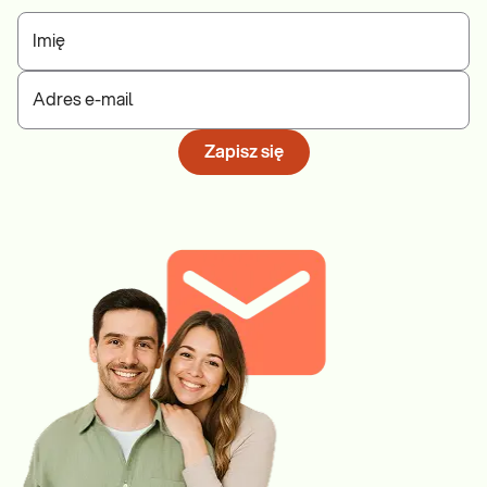
Imię
Adres e-mail
Badania w kierunku krztuśca
Zapisz się
E-pakiet „Przewlekły, męczący kaszel” pomaga w diagnostyce
gruźlicy i krztuśca, które mogą stanowić poważne zagrożenie dla
zdrowia. Wczesne wykrycie przyczyny przewlekłego kaszlu
umożliwia szybkie wdrożenie odpowiedniego leczenia.
Dowiedz się więcej