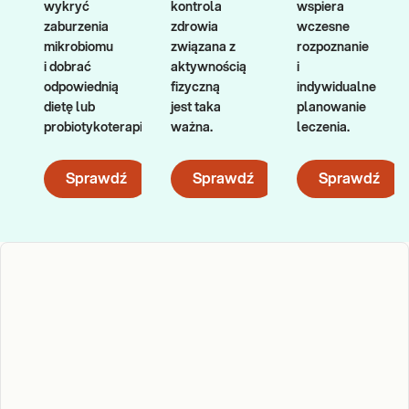
wykryć
kontrola
wspiera
zaburzenia
zdrowia
wczesne
mikrobiomu
związana z
rozpoznanie
i dobrać
aktywnością
i
odpowiednią
fizyczną
indywidualne
dietę lub
jest taka
planowanie
probiotykoterapię.
ważna.
leczenia.
Sprawdź
Sprawdź
Sprawdź
Akcja profilaktyczna SPRAWDZAM
Profilaktyka to jeden z najważniejszych elementów dbania o
zdrowie. W ramach akcji „Sprawdzam” możesz wykonać wybrane
badania i skontrolować swój organizm. To dobry moment, aby
sprawdzić najważniejsze parametry. Zrób pierwszy krok w stronę
zdrowia.
Dowiedz się więcej