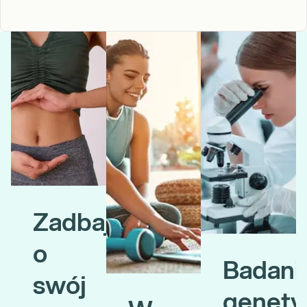
Regularne badania pomagają wcześnie wykryć nieprawidłowości.
Dzięki nim możesz lepiej zadbać o swoje samopoczucie i kondycję
organizmu. Sprawdź, jak wspierać zdrowie na lata.
Dowiedz się więcej
Zadbaj
o
Badani
swój
genety