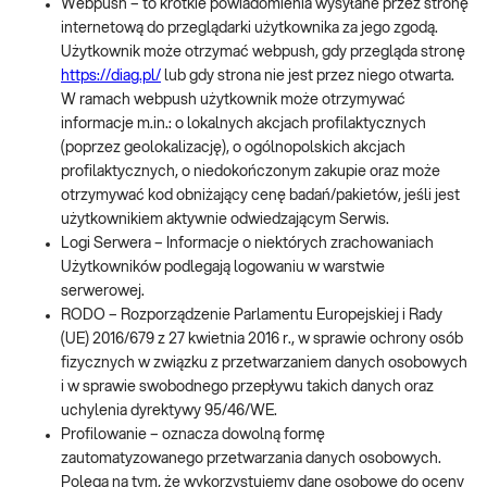
Webpush – to krótkie powiadomienia wysyłane przez stronę
internetową do przeglądarki użytkownika za jego zgodą.
Użytkownik może otrzymać webpush, gdy przegląda stronę
https://diag.pl/
lub gdy strona nie jest przez niego otwarta.
W ramach webpush użytkownik może otrzymywać
informacje m.in.: o lokalnych akcjach profilaktycznych
(poprzez geolokalizację), o ogólnopolskich akcjach
profilaktycznych, o niedokończonym zakupie oraz może
otrzymywać kod obniżający cenę badań/pakietów, jeśli jest
użytkownikiem aktywnie odwiedzającym Serwis.
Logi Serwera – Informacje o niektórych zrachowaniach
Użytkowników podlegają logowaniu w warstwie
serwerowej.
RODO – Rozporządzenie Parlamentu Europejskiej i Rady
(UE) 2016/679 z 27 kwietnia 2016 r., w sprawie ochrony osób
fizycznych w związku z przetwarzaniem danych osobowych
i w sprawie swobodnego przepływu takich danych oraz
uchylenia dyrektywy 95/46/WE.
Profilowanie – oznacza dowolną formę
zautomatyzowanego przetwarzania danych osobowych.
Polega na tym, że wykorzystujemy dane osobowe do oceny