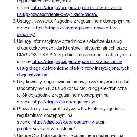
regulaminem dostępnym na
stronie:
https://diag.pl/pacjent/regulamin-swiadczenia-
uslugi-powiadomienie-o-wynikach-badan/
Usługę „Newsletter” zgodnie z regulaminem dostępnym na
stronie:
https://diag.pl/sklep/regulamin-newslettera-
aktualny/
Usługę informacyjną w przedmiocie świadczenia usług
drogą elektroniczną dla Klientów Instytucjonalnych przez
DIAGNOSTYKA S.A. zgodnie z regulaminem dostępnym na
stronie:
https://diag.pl/pacjent/regulamin-swiadczenia-
uslug-droga-elektroniczna-dla-klientow-instytucjonalnych-
diagnostyka-sa/
Użytkownicy mogą zawierać umowy o wykonywanie badań
laboratoryjnych lub usług konsultacji drogą elektroniczną
(e-Sklep) zgodnie z regulaminem dostępnym na
stronie:
https://diag.pl/sklep/regulaminy/
.
Prowadzimy akcje profilaktyczne lub konkursy zgodnie z
regulaminami dostępnymi na
stronie:
https://diag.pl/sklep/regulaminy-akcji-
profilaktycznych-w-e-sklepie/
.
Usługę Chatbota zgodnie z regulaminem dostępnym na