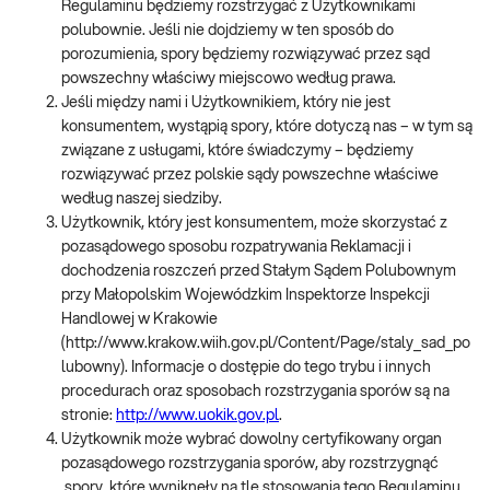
Regulaminu będziemy rozstrzygać z Użytkownikami
polubownie. Jeśli nie dojdziemy w ten sposób do
porozumienia, spory będziemy rozwiązywać przez sąd
powszechny właściwy miejscowo według prawa.
Jeśli między nami i Użytkownikiem, który nie jest
konsumentem, wystąpią spory, które dotyczą nas – w tym są
związane z usługami, które świadczymy – będziemy
rozwiązywać przez polskie sądy powszechne właściwe
według naszej siedziby.
Użytkownik, który jest konsumentem, może skorzystać z
pozasądowego sposobu rozpatrywania Reklamacji i
dochodzenia roszczeń przed Stałym Sądem Polubownym
przy Małopolskim Wojewódzkim Inspektorze Inspekcji
Handlowej w Krakowie
(http://www.krakow.wiih.gov.pl/Content/Page/staly_sad_po
lubowny). Informacje o dostępie do tego trybu i innych
procedurach oraz sposobach rozstrzygania sporów są na
stronie:
http://www.uokik.gov.pl
.
Użytkownik może wybrać dowolny certyfikowany organ
pozasądowego rozstrzygania sporów, aby rozstrzygnąć
spory, które wyniknęły na tle stosowania tego Regulaminu.