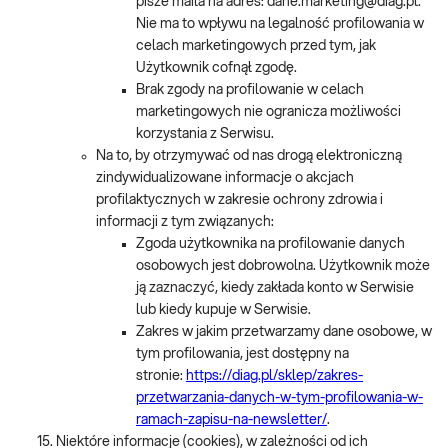
pisze maila na adres: dane.marketing@diag.pl.
Nie ma to wpływu na legalność profilowania w
celach marketingowych przed tym, jak
Użytkownik cofnął zgodę.
Brak zgody na profilowanie w celach
marketingowych nie ogranicza możliwości
korzystania z Serwisu.
Na to, by otrzymywać od nas drogą elektroniczną
zindywidualizowane informacje o akcjach
profilaktycznych w zakresie ochrony zdrowia i
informacji z tym związanych:
Zgoda użytkownika na profilowanie danych
osobowych jest dobrowolna. Użytkownik może
ją zaznaczyć, kiedy zakłada konto w Serwisie
lub kiedy kupuje w Serwisie.
Zakres w jakim przetwarzamy dane osobowe, w
tym profilowania, jest dostępny na
stronie:
https://diag.pl/sklep/zakres-
przetwarzania-danych-w-tym-profilowania-w-
ramach-zapisu-na-newsletter/
.
Niektóre informacje (cookies), w zależności od ich