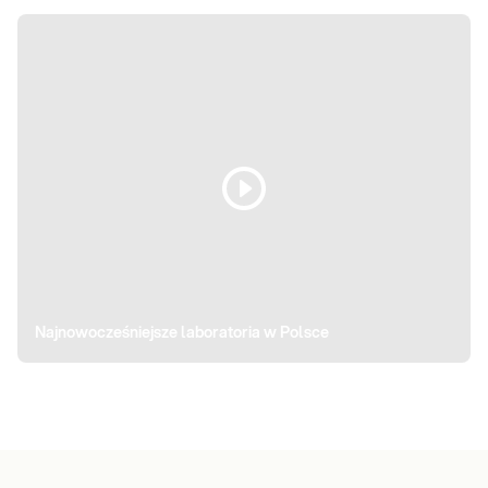
zawsze
odznacza
rozwiązywane
przebiegała
się
są na
bezproblemowo.
pełnym
zasadach
LABOMED
profesjonalizmem.
partnerskich
Myszków
Niepubliczny
z
Zakład
poszanowani
Opieki
praw
Zdrowotnej
zarówno
- GAMŻA
pacjenta,
jak i
klienta.
VITAL-
MED
Meritum
Najnowocześniejsze laboratoria w Polsce