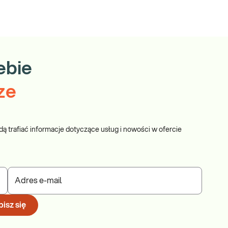
ebie
ze
dą trafiać informacje dotyczące usług i nowości w ofercie
Adres e-mail
isz się