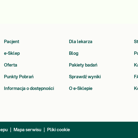
Pacjent
Dla lekarza
S
e-Sklep
Blog
P
Oferta
Pakiety badań
K
Punkty Pobrań
Sprawdź wyniki
F
Informacja o dostępności
O e-Sklepie
K
lepu
|
Mapa serwisu
|
Pliki cookie