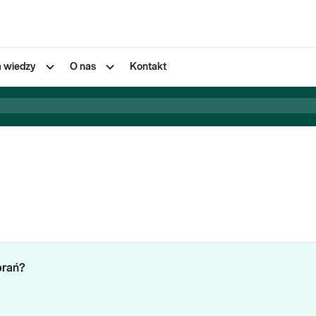
a wiedzy
O nas
Kontakt
brań?