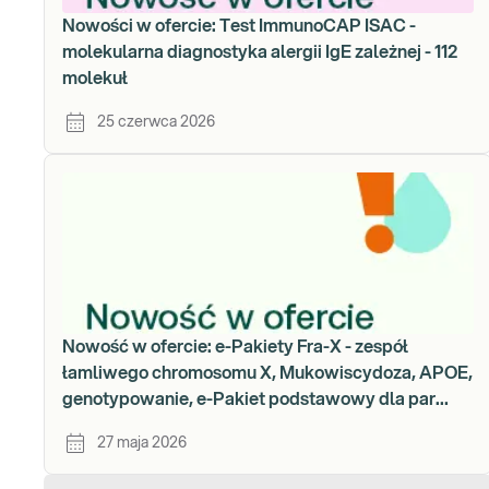
Nowości w ofercie: Test ImmunoCAP ISAC -
molekularna diagnostyka alergii IgE zależnej - 112
molekuł
25 czerwca 2026
Nowość w ofercie: e-Pakiety Fra-X - zespół
łamliwego chromosomu X, Mukowiscydoza, APOE,
genotypowanie, e-Pakiet podstawowy dla par
planujących ciążę - ryzyko mukowiscydozy (gen
27 maja 2026
CFTR) i rdzeniowego zaniku mięśni (gen SMA),
Badanie kariotypu, Badanie genetyczne materiału