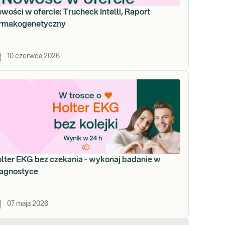
wości w ofercie: Trucheck Intelli, Raport
rmakogenetyczny
10 czerwca 2026
lter EKG bez czekania - wykonaj badanie w
agnostyce
07 maja 2026