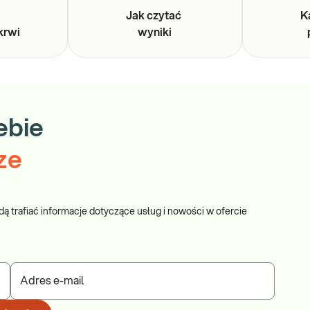
y
Jak czytać
K
krwi
wyniki
ebie
ze
dą trafiać informacje dotyczące usług i nowości w ofercie
Adres e-mail