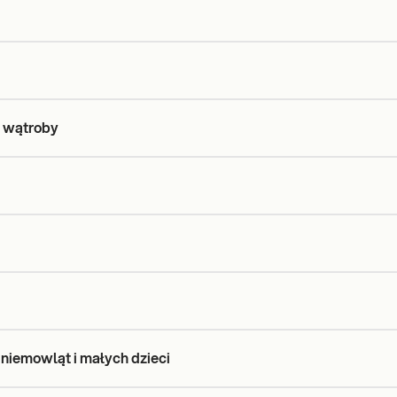
a wątroby
niemowląt i małych dzieci