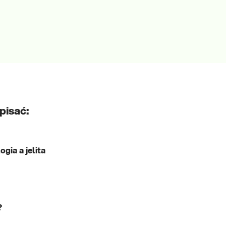
pisać:
gia a jelita
?