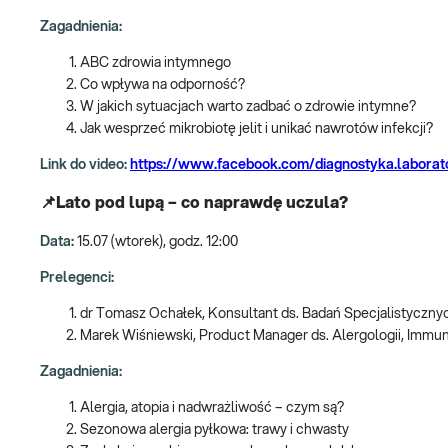
Zagadnienia:
ABC zdrowia intymnego
Co wpływa na odporność?
W jakich sytuacjach warto zadbać o zdrowie intymne?
Jak wesprzeć mikrobiotę jelit i unikać nawrotów infekcji?
Link do video:
https://www.facebook.com/diagnostyka.labora
📌Lato pod lupą – co naprawdę uczula?
Data:
15.07 (wtorek), godz. 12:00
Prelegenci:
dr Tomasz Ochałek, Konsultant ds. Badań Specjalistycznyc
Marek Wiśniewski, Product Manager ds. Alergologii, Immun
Zagadnienia:
Alergia, atopia i nadwrażliwość – czym są?
Sezonowa alergia pyłkowa: trawy i chwasty