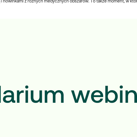
edzą i nowinkami z różnych medycznych obszarów. To także moment, w kt