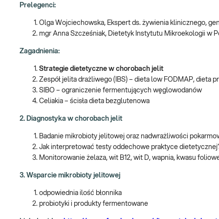
Prelegenci:
Olga Wojciechowska, Ekspert ds. żywienia klinicznego, g
mgr Anna Szcześniak, Dietetyk Instytutu Mikroekologii w 
Zagadnienia:
Strategie dietetyczne w chorobach jelit
Zespół jelita drażliwego (IBS) – dieta low FODMAP, dieta 
SIBO – ograniczenie fermentujących węglowodanów
Celiakia – ścisła dieta bezglutenowa
2. Diagnostyka w chorobach jelit
Badanie mikrobioty jelitowej oraz nadwrażliwości pokarmo
Jak interpretować testy oddechowe praktyce dietetycznej
Monitorowanie żelaza, wit B12, wit D, wapnia, kwasu foliow
3. Wsparcie mikrobioty jelitowej
odpowiednia ilość błonnika
probiotyki i produkty fermentowane