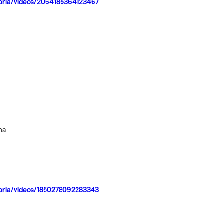
toria/videos/2064185364123467
na
toria/videos/1850278092283343