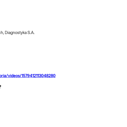
h, Diagnostyka S.A.
oria/videos/1579412113048280
?