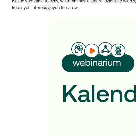
Każde spotkanie to czas, w którym nasi eksperci dzielą się wi
kolejnych interesujących tematów.