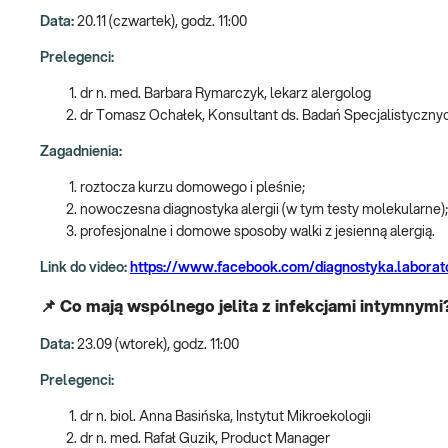
Data:
20.11 (czwartek), godz. 11:00
Prelegenci:
dr n. med. Barbara Rymarczyk, lekarz alergolog
dr Tomasz Ochałek, Konsultant ds. Badań Specjalistycznyc
Zagadnienia:
roztocza kurzu domowego i pleśnie;
nowoczesna diagnostyka alergii (w tym testy molekularne);
profesjonalne i domowe sposoby walki z jesienną alergią.
Link do video:
https://www.facebook.com/diagnostyka.laborat
📌 Co mają wspólnego jelita z infekcjami intymnymi
Data:
23.09 (wtorek), godz. 11:00
Prelegenci:
dr n. biol. Anna Basińska, Instytut Mikroekologii
dr n. med. Rafał Guzik, Product Manager