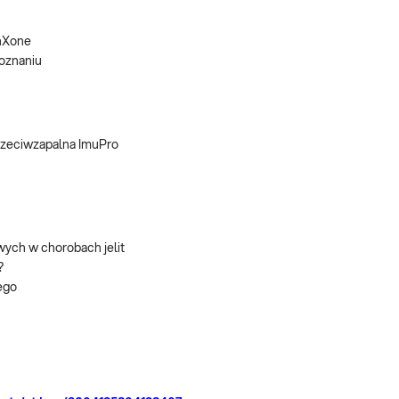
enXone
Poznaniu
przeciwzapalna ImuPro
wych w chorobach jelit
?
ego