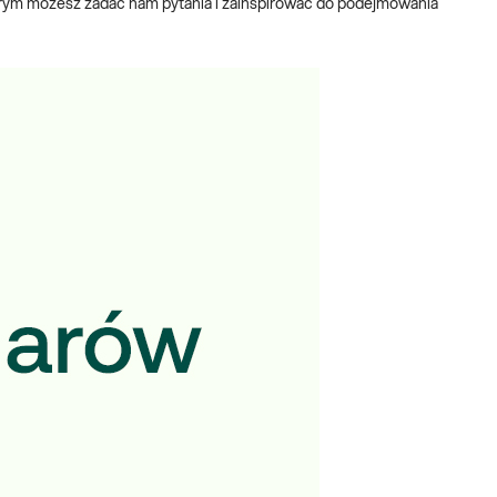
órym możesz zadać nam pytania i zainspirować do podejmowania