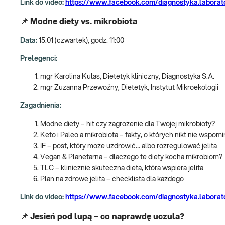
Link do video:
https://www.facebook.com/diagnostyka.labora
📌 Modne diety vs. mikrobiota
Data:
15.01 (czwartek), godz. 11:00
Prelegenci:
mgr Karolina Kulas, Dietetyk kliniczny, Diagnostyka S.A.
mgr Zuzanna Przewoźny, Dietetyk, Instytut Mikroekologii
Zagadnienia:
Modne diety – hit czy zagrożenie dla Twojej mikrobioty?
Keto i Paleo a mikrobiota – fakty, o których nikt nie wspomi
IF – post, który może uzdrowić… albo rozregulować jelita
Vegan & Planetarna – dlaczego te diety kocha mikrobiom?
TLC – klinicznie skuteczna dieta, która wspiera jelita
Plan na zdrowe jelita – checklista dla każdego
Link do video:
https://www.facebook.com/diagnostyka.labora
📌 Jesień pod lupą – co naprawdę uczula?