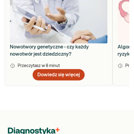
Nowotwory genetyczne - czy każdy
Algoryt
nowotwór jest dziedziczny?
ryzyko
Przeczytasz w
8
minut
Prze
Dowiedz się więcej