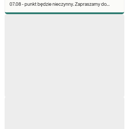
07.08 - punkt będzie nieczynny. Zapraszamy do
wykonywania badań i odbioru wyników w naszej.