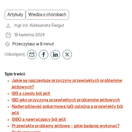
Artykuły
Wiedza o chorobach
mgr inż. Aleksandra Świgut
18 kwietnia 2024
Przeczytasz w
8
minut
Udostępnij
Spis treści:
Jakie są najczęstsze przyczyny przewlekłych problemów
jelitowych?
IBS a częsty ból jelit
IBD jako przyczyna przewlekłych problemów jelitowych
Nadwrażliwość pokarmowa IgG-zależna a przewlekły ból
jelit
SIBO a nawracający ból jelit
Przewlekłe problemy jelitowe – jakie badania wykonać?