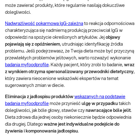
może zawierać produkty, które regularnie nasilają dokuczliwe
dolegliwości.
Nadwrażliwość pokarmowa IgG-zależna
to reakcja odpornościowa
charakteryzująca się nadmierną produkcją przeciwciał IgG w
odpowiedzi na spożycie określonych artykułów. Jej
objawy
pojawiają się z opóźnieniem
, utrudniając identyfikację źródła
problemu. Jeśli podejrzewasz, że Twoja dieta może być przyczyną
przewlekłych problemów jelitowych, warto rozważyć wykonanie
badania myfoodprofile
. Każdy pacjent, który zrobi to badanie,
wraz
z wynikiem otrzyma spersonalizowany przewodniki dietetyczny
,
który zawiera nieocenione wskazówki ekspertów na temat
sugerowanych zmian w diecie.
Eliminacja z jadłospisu produktów
wskazanych na podstawie
badania myfoodprofile
może przynieść
ulgę w przypadku
takich
dolegliwości, jak bóle głowy, stawów czy
nawracające bóle jelit
.
Dieta zdrowa dla jednej osoby niekoniecznie będzie odpowiednia
dla drugiej. Dlatego
ważne jest indywidualne podejście do
żywienia i komponowania jadłospisu
.