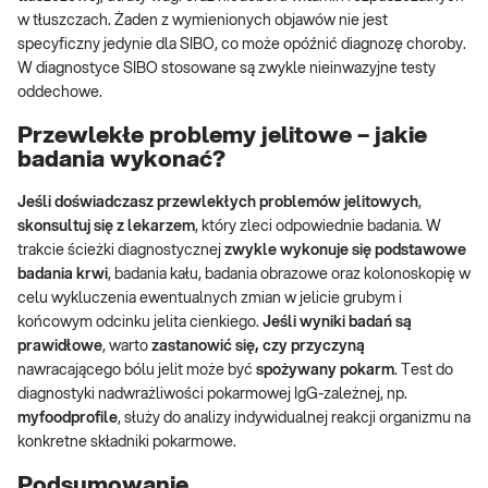
w tłuszczach. Żaden z wymienionych objawów nie jest
specyficzny jedynie dla SIBO, co może opóźnić diagnozę choroby.
W diagnostyce SIBO stosowane są zwykle nieinwazyjne testy
oddechowe.
Przewlekłe problemy jelitowe – jakie
badania wykonać?
Jeśli doświadczasz przewlekłych problemów jelitowych
,
skonsultuj się z lekarzem
, który zleci odpowiednie badania. W
trakcie ścieżki diagnostycznej
zwykle wykonuje się podstawowe
badania krwi
, badania kału, badania obrazowe oraz kolonoskopię w
celu wykluczenia ewentualnych zmian w jelicie grubym i
końcowym odcinku jelita cienkiego.
Jeśli wyniki badań są
prawidłowe
, warto
zastanowić się, czy przyczyną
nawracającego bólu jelit może być
spożywany pokarm
. Test do
diagnostyki nadwrażliwości pokarmowej IgG-zależnej, np.
myfoodprofile
, służy do analizy indywidualnej reakcji organizmu na
konkretne składniki pokarmowe.
Podsumowanie