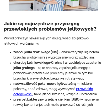
Jakie są najczęstsze przyczyny
przewlekłych problemów jelitowych?
Wśród przyczyn nawracających dolegliwości żołądkowo-
jelitowych wyróżniamy:
zespół jelita drażliwego (IBS)
– charakteryzuje się bólem
brzucha, problemami z wypróżnianiem oraz wzdęciami;
chorobę Leśniowskiego-Crohna i wrzodziejące zapalenie
jelita grubego
– są to choroby zapalne jelit, mogące
powodować przewlekłe problemy jelitowe, w tym ból
brzucha, krwawe stolce, biegunkę i utratę wagi;
nadwrażliwość pokarmową IgG-zależną
– niektóre
pokarmy, choć zdrowe, mogą wywoływać
przewlekłe
dolegliwości
, takie jak ból brzucha, wzdęcia lub zaparcia;
przerost bakteryjny w jelicie cienkim (SIBO)
– nadmierny
rozwój bakterii w jelitach może prowadzić do różnych