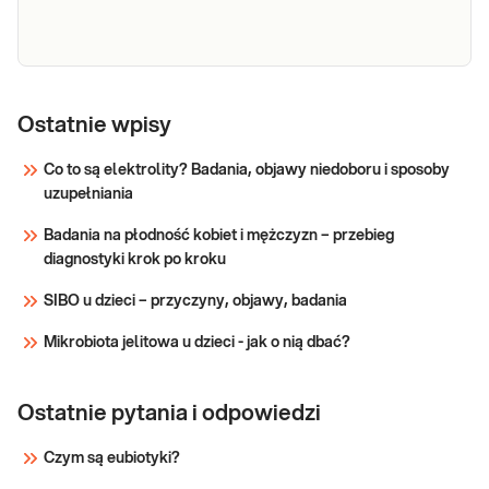
dziecka, zrealizuj je w punkcie przyjaznym
Sprawdź
dzieciom – sprawdź PUN
e-Pakiet
nadwrażliwości
Ostatnie wpisy
Dedykowany dla: Dzieci powyżej 2. roku
pokarmowe:
życia, Kobiet i Mężczyzn, którzy
Co to są elektrolity? Badania, objawy niedoboru i sposoby
myfoodprofile
podejrzewają związek swoich
uzupełniania
216 IgG -
przewlekłych dolegliwości ze spożywaną
zaawansowany
żywnością. To najszerszy panel
Badania na płodność kobiet i mężczyzn – przebieg
przeznaczony dla osób, które potrzebują
diagnostyki krok po kroku
Sprawdź
kompleksowej diagnostyki i analizy swoje
SIBO u dzieci – przyczyny, objawy, badania
Mikrobiota jelitowa u dzieci - jak o nią dbać?
Ostatnie pytania i odpowiedzi
Czym są eubiotyki?