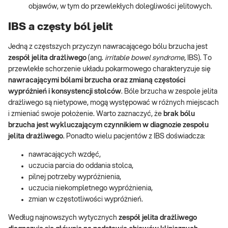
objawów, w tym do przewlekłych dolegliwości jelitowych.
IBS a częsty ból jelit
Jedną z częstszych przyczyn nawracającego bólu brzucha jest
zespół jelita drażliwego
(ang.
irritable bowel syndrome
, IBS). To
przewlekłe schorzenie układu pokarmowego charakteryzuje się
nawracającymi bólami brzucha oraz zmianą częstości
wypróżnień i konsystencji stolców
. Bóle brzucha w zespole jelita
drażliwego są nietypowe, mogą występować w różnych miejscach
i zmieniać swoje położenie. Warto zaznaczyć, że
brak bólu
brzucha jest wykluczającym czynnikiem w diagnozie zespołu
jelita drażliwego
. Ponadto wielu pacjentów z IBS doświadcza:
nawracających wzdęć,
uczucia parcia do oddania stolca,
pilnej potrzeby wypróżnienia,
uczucia niekompletnego wypróżnienia,
zmian w częstotliwości wypróżnień.
Według najnowszych wytycznych
zespół jelita drażliwego