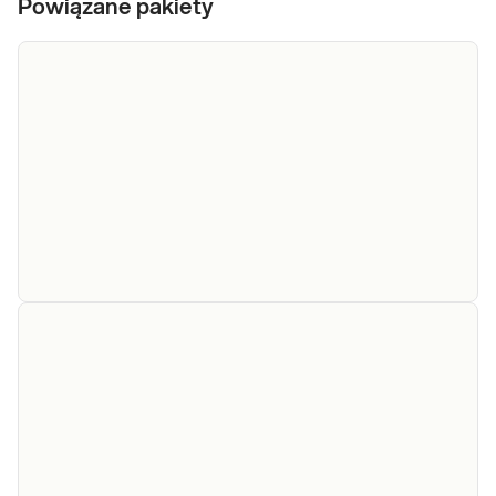
Powiązane pakiety
e-Pakiet
nadwrażliwości
Dedykowany dla: Kobiet, Mężczyzn,
pokarmowe:
Dzieci powyżej 2. roku życia, u których
myfoodprofile
występują uciążliwe symptomy i może
108 IgG -
mieć to związek ze spożywaną żywnością
rozszerzony
Uwaga! Jeżeli kupujesz badanie dla