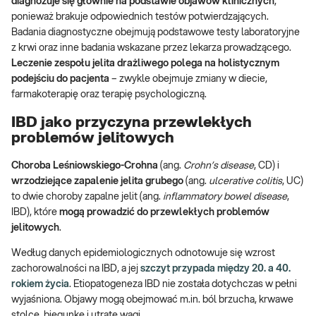
diagnozuje się głównie na podstawie objawów klinicznych
,
ponieważ brakuje odpowiednich testów potwierdzających.
Badania diagnostyczne obejmują podstawowe testy laboratoryjne
z krwi oraz inne badania wskazane przez lekarza prowadzącego.
Leczenie zespołu jelita drażliwego polega na holistycznym
podejściu do pacjenta
– zwykle
obejmuje zmiany w diecie,
farmakoterapię oraz terapię psychologiczną.
IBD jako przyczyna przewlekłych
problemów jelitowych
Choroba Leśniowskiego-Crohna
(ang.
Crohn’s disease
, CD) i
wrzodziejące zapalenie jelita grubego
(ang.
ulcerative colitis
, UC)
to dwie choroby zapalne jelit (ang.
inflammatory bowel disease
,
IBD), które
mogą prowadzić do przewlekłych problemów
jelitowych
.
Według danych epidemiologicznych odnotowuje się wzrost
zachorowalności na IBD, a jej
szczyt przypada między 20. a 40.
rokiem życia
. Etiopatogeneza IBD nie została dotychczas w pełni
wyjaśniona. Objawy mogą obejmować m.in. ból brzucha, krwawe
stolce, biegunkę i utratę wagi.