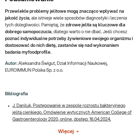
Przewlekłe problemy jelitowe mogą znacząco wpływać na
jakość życia
, ale istnieje wiele sposobów diagnostyki i leczenia
tych dolegliwości. Pamiętaj, że
zdrowe jelita są kluczowe dla
dobrego samopoczucia
, dlatego warto o nie dbać. Jeśli chcesz
poznać indywidualne potrzeby żywieniowe swojego organizmu i
dostosować do nich dietę, zastanów się nad wykonaniem
badania myfoodprofile.
Autor:
Aleksandra Świgut, Dział Informacji Naukowej,
EUROIMMUN Polska Sp. z o.o.
Bibliografia
J. Daniluk, Postępowanie w zespole rozrostu bakteryjnego
jelita cienkiego. Omówienie wytycznych American College of
Gastroenterology 2020, online, dostęp: 16.04.2024.
Więcej