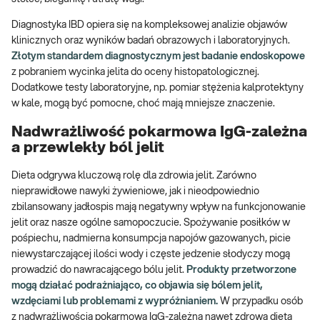
Diagnostyka IBD opiera się na kompleksowej analizie objawów
klinicznych oraz wyników badań obrazowych i laboratoryjnych.
Złotym standardem diagnostycznym jest badanie endoskopowe
z pobraniem wycinka jelita do oceny histopatologicznej.
Dodatkowe testy laboratoryjne, np. pomiar stężenia kalprotektyny
w kale, mogą być pomocne, choć mają mniejsze znaczenie.
Nadwrażliwość pokarmowa IgG-zależna
a przewlekły ból jelit
Dieta odgrywa kluczową rolę dla zdrowia jelit. Zarówno
nieprawidłowe nawyki żywieniowe, jak i nieodpowiednio
zbilansowany jadłospis mają negatywny wpływ na funkcjonowanie
jelit oraz nasze ogólne samopoczucie. Spożywanie posiłków w
pośpiechu, nadmierna konsumpcja napojów gazowanych, picie
niewystarczającej ilości wody i częste jedzenie słodyczy mogą
prowadzić do nawracającego bólu jelit.
Produkty przetworzone
mogą działać podrażniająco, co objawia się bólem jelit,
wzdęciami lub problemami z wypróżnianiem.
W przypadku osób
z nadwrażliwością pokarmową IgG-zależną nawet zdrowa dieta