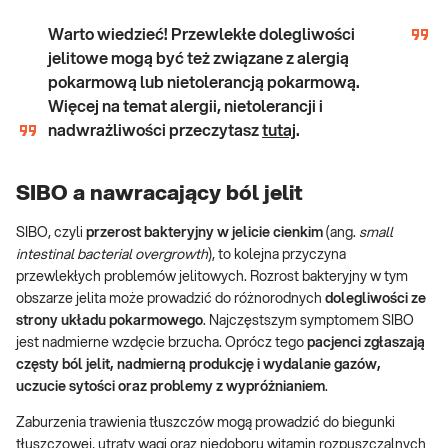
Warto wiedzieć!
Przewlekłe dolegliwości
jelitowe mogą być też związane z alergią
pokarmową lub nietolerancją pokarmową.
Więcej na temat alergii, nietolerancji i
nadwrażliwości przeczytasz
tutaj
.
SIBO a nawracający ból jelit
SIBO, czyli
przerost bakteryjny w jelicie cienkim
(ang.
small
intestinal bacterial overgrowth
), to kolejna przyczyna
przewlekłych problemów jelitowych. Rozrost bakteryjny w tym
obszarze jelita może prowadzić do różnorodnych
dolegliwości ze
strony układu pokarmowego
. Najczęstszym symptomem SIBO
jest nadmierne wzdęcie brzucha. Oprócz tego
pacjenci zgłaszają
częsty ból jelit, nadmierną produkcję i wydalanie gazów,
uczucie sytości oraz problemy z wypróżnianiem
.
Zaburzenia trawienia tłuszczów mogą prowadzić do biegunki
tłuszczowej, utraty wagi oraz niedoboru witamin rozpuszczalnych