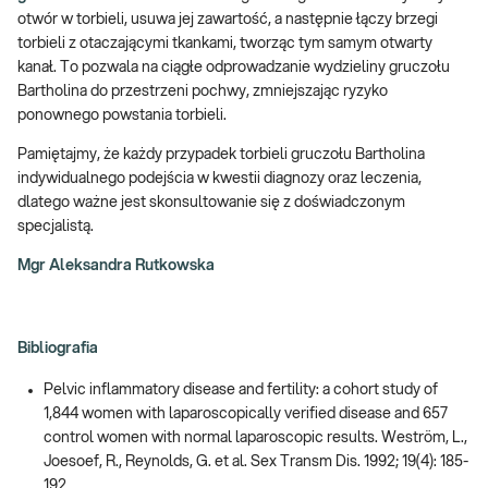
otwór w torbieli, usuwa jej zawartość, a następnie łączy brzegi
torbieli z otaczającymi tkankami, tworząc tym samym otwarty
kanał. To pozwala na ciągłe odprowadzanie wydzieliny gruczołu
Bartholina do przestrzeni pochwy, zmniejszając ryzyko
ponownego powstania torbieli.
Pamiętajmy, że każdy przypadek torbieli gruczołu Bartholina
indywidualnego podejścia w kwestii diagnozy oraz leczenia,
dlatego ważne jest skonsultowanie się z doświadczonym
specjalistą.
Mgr Aleksandra Rutkowska
Bibliografia
Pelvic inflammatory disease and fertility: a cohort study of
1,844 women with laparoscopically verified disease and 657
control women with normal laparoscopic results. Weström, L.,
Joesoef, R., Reynolds, G. et al. Sex Transm Dis. 1992; 19(4): 185-
192.