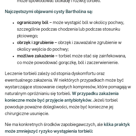
może spowodować blokadę i rozwój torbieli.
Najczęstszymi objawami cysty Bartholina są:
ograniczony ból –
może wystąpić ból w okolicy pochwy,
szczególnie podczas chodzenia lub podczas stosunku
płciowego;
obrzęk i zgrubienie –
obrzęk i zauważalne zgrubienie w
okolicy wejścia do pochwy;
możliwe zakażenie –
torbiel może stać się zainfekowana,
co może powodować gorączkę, ból i zaczerwienienie.
Leczenie torbieli zależy od stopnia dyskomfortu oraz
ewentualnego zakażenia. W niektórych przypadkach może być
wystarczające stosowanie ciepłych kompresów, które pomagają w
naturalnym opróżnianiu się torbieli.
W przypadku zakażenia
konieczne może być przyjęcie antybiotyków.
Jeżeli torbiel
powoduje poważne dolegliwości, może być konieczne jej
chirurgiczne usunięcie.
Nie ma konkretnych środków zapobiegawczych, ale
kilka praktyk
może zmniejszyć ryzyko wystąpienia torbieli: