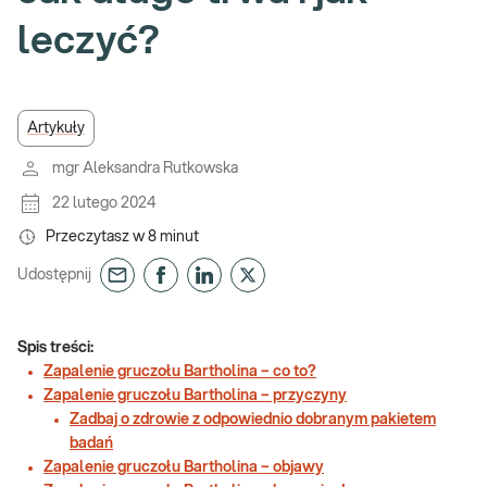
leczyć?
Artykuły
mgr Aleksandra Rutkowska
22 lutego 2024
Przeczytasz w
8
minut
Udostępnij
Spis treści:
Zapalenie gruczołu Bartholina – co to?
Zapalenie gruczołu Bartholina – przyczyny
Zadbaj o zdrowie z odpowiednio dobranym pakietem
badań
Zapalenie gruczołu Bartholina – objawy