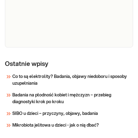
mikrobiologiczne potwierdzające
pochwy
prawidłowość lub określające
nieprawidłowość biocenozy pochwy.
Sprawdź
Wymaz z
Wymaz z pochwy (bad. bakter.). Wymaz z
pochwy
Ostatnie wpisy
pochwy wykonywany jest w diagnostyce stanów
(bad.
zapalnych dróg rodnych, zlecany na podstawie
Co to są elektrolity? Badania, objawy niedoboru i sposoby
bakter.)
objawów i stanu klinicznego; w celu kontroli
uzupełniania
stanu po długotrwałej antybiotykoterapii i przy
Sprawdź
uporczywych objawach.
Badania na płodność kobiet i mężczyzn – przebieg
diagnostyki krok po kroku
SIBO u dzieci – przyczyny, objawy, badania
Mikrobiota jelitowa u dzieci - jak o nią dbać?