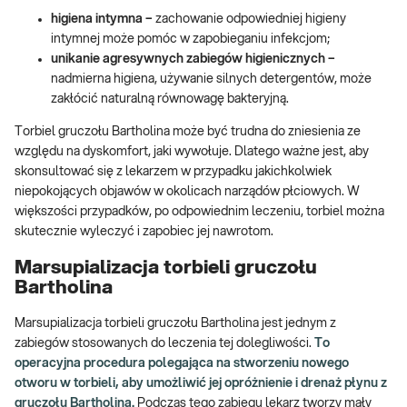
higiena intymna –
zachowanie odpowiedniej higieny
intymnej może pomóc w zapobieganiu infekcjom;
unikanie agresywnych zabiegów higienicznych –
nadmierna higiena, używanie silnych detergentów, może
zakłócić naturalną równowagę bakteryjną.
Torbiel gruczołu Bartholina może być trudna do zniesienia ze
względu na dyskomfort, jaki wywołuje. Dlatego ważne jest, aby
skonsultować się z lekarzem w przypadku jakichkolwiek
niepokojących objawów w okolicach narządów płciowych. W
większości przypadków, po odpowiednim leczeniu, torbiel można
skutecznie wyleczyć i zapobiec jej nawrotom.
Marsupializacja torbieli gruczołu
Bartholina
Marsupializacja torbieli gruczołu Bartholina jest jednym z
zabiegów stosowanych do leczenia tej dolegliwości.
To
operacyjna procedura polegająca na stworzeniu nowego
otworu w torbieli, aby umożliwić jej opróżnienie i drenaż płynu z
gruczołu Bartholina.
Podczas tego zabiegu lekarz tworzy mały