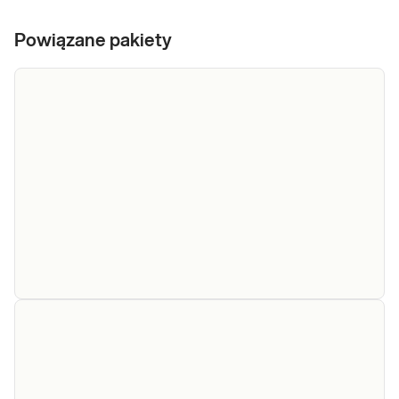
Powiązane pakiety
e-Pakiet cytologia
cienkowarstwowa
LBC + HPV 14
Pakiet cytologia płynna LBC z HPV jest
genotypów
badaniem profilaktycznym w kierunku