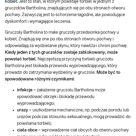
kobiet
. Jest to stan, w którym powstaje torbiel w jednym z
gruczołów Bartholina, znajdujących się po obu stronach otworu
pochwy. Zazwyczaj jest to schorzenie łagodne, ale powodujące
dyskomfort i wymagające leczenia.
Gruczoły Bartholina to małe gruczoły przedsionka pochwy u
kobiet. Znajdują się one po obu stronach otworu pochwy i
odpowiadają za wydzielanie płynu, który nawilża i chroni pochwę.
Kiedy jeden z tych gruczołów zostaje zablokowany, może
powstać torbiel
. Najczęstszą przyczyną torbieli gruczołu
Bartholina jest blokada przewodu wyprowadzającego, który
prowadzi do zatrzymania wydzieliny w gruczole.
Może być to
spowodowane różnymi czynnikami:
infekcje –
zakażenie gruczołu Bartholina może
spowodować obrzęk i blokadę przewodu
wyprowadzającego;
urazy –
uszkodzenia mechaniczne, np. podczas porodu lub
urazów podczas stosunku seksualnego, mogą prowadzić do
powstania torbieli;
ciała obce –
wprowadzenie ciał obcych do otworu pochwy