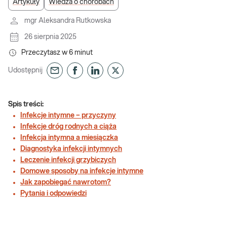
Artykuły
Wiedza o chorobach
mgr Aleksandra Rutkowska
26 sierpnia 2025
Przeczytasz w
6
minut
Udostępnij
Spis treści:
Infekcje intymne – przyczyny
Infekcje dróg rodnych a ciąża
Infekcja intymna a miesiączka
Diagnostyka infekcji intymnych
Leczenie infekcji grzybiczych
Domowe sposoby na infekcje intymne
Jak zapobiegać nawrotom?
Pytania i odpowiedzi