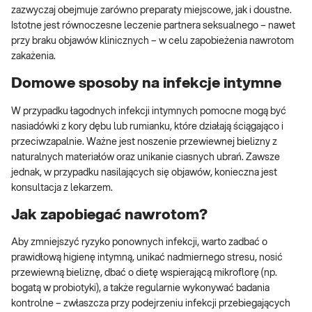
zazwyczaj obejmuje zarówno preparaty miejscowe, jak i doustne.
Istotne jest równoczesne leczenie partnera seksualnego – nawet
przy braku objawów klinicznych – w celu zapobieżenia nawrotom
zakażenia.
Domowe sposoby na infekcje intymne
W przypadku łagodnych infekcji intymnych pomocne mogą być
nasiadówki z kory dębu lub rumianku, które działają ściągająco i
przeciwzapalnie. Ważne jest noszenie przewiewnej bielizny z
naturalnych materiałów oraz unikanie ciasnych ubrań. Zawsze
jednak, w przypadku nasilających się objawów, konieczna jest
konsultacja z lekarzem.
Jak zapobiegać nawrotom?
Aby zmniejszyć ryzyko ponownych infekcji, warto zadbać o
prawidłową higienę intymną, unikać nadmiernego stresu, nosić
przewiewną bieliznę, dbać o dietę wspierającą mikroflorę (np.
bogatą w probiotyki), a także regularnie wykonywać badania
kontrolne – zwłaszcza przy podejrzeniu infekcji przebiegających