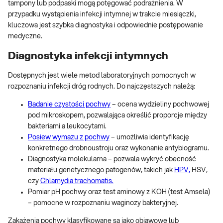
tampony lub podpaski mogą potęgować podrażnienia. W
przypadku wystąpienia infekcji intymnej w trakcie miesiączki,
kluczowa jest szybka diagnostyka i odpowiednie postępowanie
medyczne.
Diagnostyka infekcji intymnych
Dostępnych jest wiele metod laboratoryjnych pomocnych w
rozpoznaniu infekcji dróg rodnych. Do najczęstszych należą:
Badanie czystości pochwy
– ocena wydzieliny pochwowej
pod mikroskopem, pozwalająca określić proporcje między
bakteriami a leukocytami.
Posiew wymazu z pochwy
– umożliwia identyfikację
konkretnego drobnoustroju oraz wykonanie antybiogramu.
Diagnostyka molekularna – pozwala wykryć obecność
materiału genetycznego patogenów, takich jak
HPV,
HSV,
czy
Chlamydia trachomatis.
Pomiar pH pochwy oraz test aminowy z KOH (test Amsela)
– pomocne w rozpoznaniu waginozy bakteryjnej.
Zakażenia pochwy klasyfikowane są jako objawowe lub