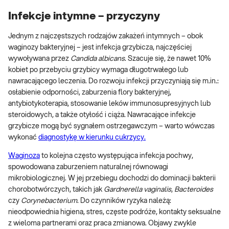
Infekcje intymne – przyczyny
Jednym z najczęstszych rodzajów zakażeń intymnych – obok
waginozy bakteryjnej – jest infekcja grzybicza, najczęściej
wywoływana przez
Candida albicans
. Szacuje się, że nawet 10%
kobiet po przebyciu grzybicy wymaga długotrwałego lub
nawracającego leczenia. Do rozwoju infekcji przyczyniają się m.in.:
osłabienie odporności, zaburzenia flory bakteryjnej,
antybiotykoterapia, stosowanie leków immunosupresyjnych lub
steroidowych, a także otyłość i ciąża. Nawracające infekcje
grzybicze mogą być sygnałem ostrzegawczym – warto wówczas
wykonać
diagnostykę w kierunku cukrzycy.
Waginoza
to kolejna często występująca infekcja pochwy,
spowodowana zaburzeniem naturalnej równowagi
mikrobiologicznej. W jej przebiegu dochodzi do dominacji bakterii
chorobotwórczych, takich jak
Gardnerella vaginalis
,
Bacteroides
czy
Corynebacterium
. Do czynników ryzyka należą:
nieodpowiednia higiena, stres, częste podróże, kontakty seksualne
z wieloma partnerami oraz praca zmianowa. Objawy zwykle