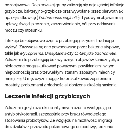
bezobjawowe. Do pierwszej grupy zaliczają się najczęściej infekcje
grzybicze, bakteryjno-grzybicze oraz wywołane przez pierwotniaki,
np. rzęsistkowicę (
Trichomonas vaginalis
). Typowymi objawami są:
upławy, świąd, pieczenie, zaczerwienienie, ból przy oddawaniu
moczu czy stosunku.
Infekcje bezobjawowe często przebiegają skrycie i trudniej je
wykryć. Zazwyczaj są one powodowane przez bakterie atypowe,
takie jak
Mycoplasma
,
Ureaplasma
czy
Chlamydia trachomatis
.
Zakażenia te przebiegają bez wyraźnych objawów klinicznych, a
nieleczone mogą skutkować poważnymi powikłaniami, w tym
niepłodnością oraz przewlekłymi stanami zapalnymi miednicy
mniejszej. U mężczyzn mogą z kolei skutkować zapaleniem
prostaty, problemami z płodnością i obniżoną jakością nasienia.
Leczenie infekcji grzybiczych
Zakażenia grzybicze okolic intymnych często występują po
antybiotykoterapii, szczególnie przy braku równoległego
stosowania probiotyków. Ze względu na możliwość migracji
drożdżaków z przewodu pokarmowego do pochwy, leczenie