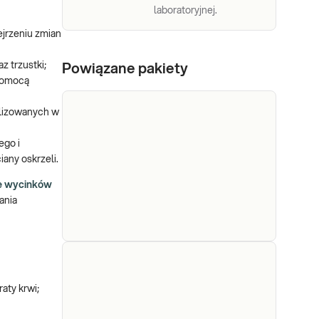
laboratoryjnej.
jrzeniu zmian
 trzustki;
Powiązane pakiety
 pomocą
alizowanych w
ego i
any oskrzeli.
ie wycinków
ania
e-
Pakiet
Dedykowany dla: Kobiet,
aty krwi;
badania
Mężczyzn, Dzieci Uwaga! Jeżeli
kupujesz badanie dla dziecka,
na