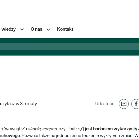
a wiedzy
O nas
Kontakt
czytasz w
3
minuty
Udostępnij
ko ‘wewnątrz’ i
skopia
,
scopeo
, czyli ‘patrzę’)
jest badaniem wykorzyst
dechowego
. Pozwala także na jednoczesne leczenie wykrytych zmian. W