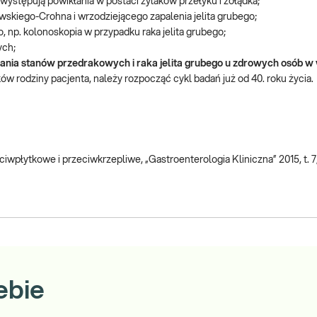
stępują powikłania w postaci żylaków przełyku i żołądka;
owskiego-Crohna i wrzodziejącego zapalenia jelita grubego;
p. kolonoskopia w przypadku raka jelita grubego;
ych;
ania stanów przedrakowych i raka jelita grubego u zdrowych osób w
w rodziny pacjenta, należy rozpocząć cykl badań już od 40. roku życia.
płytkowe i przeciwkrzepliwe, „Gastroenterologia Kliniczna” 2015, t. 7, 
ebie