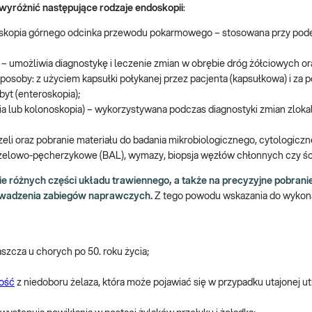
wyróżnić następujące rodzaje endoskopii
:
oskopia górnego odcinka przewodu pokarmowego – stosowana przy pode
umożliwia diagnostykę i leczenie zmian w obrębie dróg żółciowych oraz
posoby: z użyciem kapsułki połykanej przez pacjenta (kapsułkowa) i za
yt (enteroskopia);
pia lub kolonoskopia) – wykorzystywana podczas diagnostyki zmian zlok
li oraz pobranie materiału do badania mikrobiologicznego, cytologiczn
krzelowo-pęcherzykowe (BAL), wymazy, biopsja węzłów chłonnych czy ści
 różnych części układu trawiennego, a także na precyzyjne pobran
rowadzenia zabiegów naprawczych.
Z tego powodu wskazania do wykon
szcza u chorych po 50. roku życia;
tość
z niedoboru żelaza, która może pojawiać się w przypadku utajonej utr