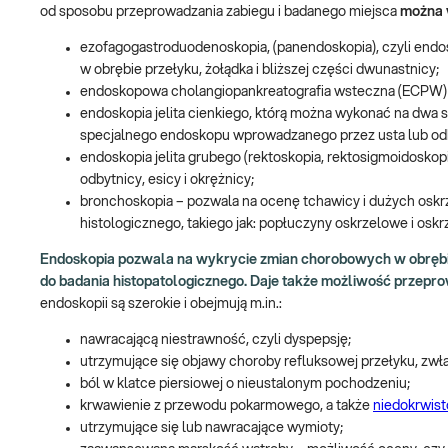
od sposobu przeprowadzania zabiegu i badanego miejsca
można 
ezofagogastroduodenoskopia, (panendoskopia), czyli end
w obrębie przełyku, żołądka i bliższej części dwunastnicy;
endoskopowa cholangiopankreatografia wsteczna (ECPW) – 
endoskopia jelita cienkiego, którą można wykonać na dwa s
specjalnego endoskopu wprowadzanego przez usta lub odb
endoskopia jelita grubego (rektoskopia, rektosigmoidosko
odbytnicy, esicy i okrężnicy;
bronchoskopia – pozwala na ocenę tchawicy i dużych oskrze
histologicznego, takiego jak: popłuczyny oskrzelowe i os
Endoskopia pozwala na wykrycie zmian chorobowych w obrębie
do badania histopatologicznego. Daje także możliwość przep
endoskopii są szerokie i obejmują m.in.:
nawracającą niestrawność, czyli dyspepsję;
utrzymujące się objawy choroby refluksowej przełyku, zwła
ból w klatce piersiowej o nieustalonym pochodzeniu;
krwawienie z przewodu pokarmowego, a także
niedokrwis
utrzymujące się lub nawracające wymioty;