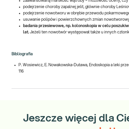
zaawansowaną marskość wątroby – możliwość oceny, czy wy
podejrzenie choroby zapalnej jelit, głównie choroby Leśni
podejrzenie nowotworu w obrębie przewodu pokarmowego, n
usuwanie polipów i powierzchownych zmian nowotworow
badania przesiewowe, np. kolonoskopia w celu poszukiw
lat.
Jeżeli ten nowotwór występował także u innych członkó
Bibliografia
P. Wosiewicz, E. Nowakowska-Duława, Endoskopia a leki przeciw
116
Jeszcze więcej dla Ci