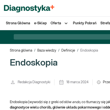
Strona Główna
e-Sklep
Oferta
Punkty Pobrań
Stref
Strona główna
/
Baza wiedzy
/
Definicje
/
Endoskopia
Endoskopia
Redakcja Diagnostyki
18 marca 2024
Prze
Endoskopia (wywodzi się z greki od słów
endo
, co tłumaczy się ja
diagnostyce wielu chorób, głównie układu pokarmowego i od