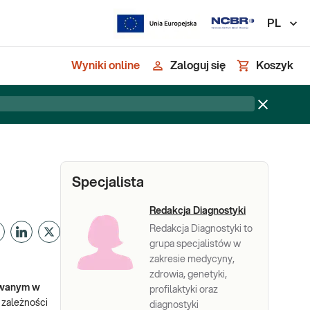
PL
Wyniki online
Zaloguj się
Koszyk
Specjalista
Redakcja Diagnostyki
Redakcja Diagnostyki to
grupa specjalistów w
zakresie medycyny,
zdrowia, genetyki,
ywanym w
profilaktyki oraz
 zależności
diagnostyki