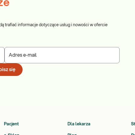
ze
dą trafiać informacje dotyczące usług i nowości w ofercie
Adres e-mail
isz się
Pacjent
Dla lekarza
S