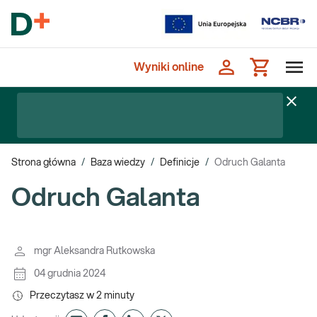
Wyniki online
Strona główna
/
Baza wiedzy
/
Definicje
/
Odruch Galanta
Odruch Galanta
mgr Aleksandra Rutkowska
04 grudnia 2024
Przeczytasz w
2
minuty