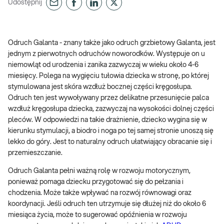
Udostępnij
Odruch Galanta - znany także jako odruch grzbietowy Galanta, jest
jednym z pierwotnych odruchów noworodków. Występuje on u
niemowląt od urodzenia i zanika zazwyczaj w wieku około 4-6
miesięcy. Polega na wygięciu tułowia dziecka w stronę, po której
stymulowana jest skóra wzdłuż bocznej części kręgosłupa.
Odruch ten jest wywoływany przez delikatne przesunięcie palca
wzdłuż kręgosłupa dziecka, zazwyczaj na wysokości dolnej części
pleców. W odpowiedzi na takie drażnienie, dziecko wygina się w
kierunku stymulacji, a biodro i noga po tej samej stronie unoszą się
lekko do góry. Jest to naturalny odruch ułatwiający obracanie się i
przemieszczanie.
Odruch Galanta pełni ważną rolę w rozwoju motorycznym,
ponieważ pomaga dziecku przygotować się do pełzania i
chodzenia. Może także wpływać na rozwój równowagi oraz
koordynacji. Jeśli odruch ten utrzymuje się dłużej niż do około 6
miesiąca życia, może to sugerować opóźnienia w rozwoju