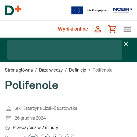
Wyniki online
Strona główna
/
Baza wiedzy
/
Definicje
/
Polifenole
Polifenole
lek. Katarzyna Lizak-Sabatowska
26 grudnia 2024
Przeczytasz w
2
minuty