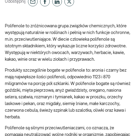
Udostępnij
Polifenole to zróżnicowana grupa związków chemicznych, które
występują naturalnie w roślinach i pełnią w nich funkcje ochronne,
m.in. przeciwutleniające. W diecie człowieka polifenole są
istotnym składnikiem, który wykazuje liczne korzyści zdrowotne.
Występują w niektórych owocach, warzywach, herbacie, kawie,
kakao, winie oraz w wielu ziołach i przyprawach.
Produkty szczególnie bogate w polifenole to: aronia i czarny bez
mają największe ilości polifenoli, odpowiednio 1123 i 870
miligramów na porcję pół szklanki. W polifenole bogate są również
goździki, mięta pieprzowa, anyż gwiaździsty, oregano, nasiona
selera, szałwia, rozmaryn i tymianek, kakao w proszku, orzechy
laskowe i pekan, oraz migdały, siemię lniane, małe karczochy,
czerwona cebula, świeży szpinak lub szalotka, oliwki oraz kawa i
herbata.
Polifenole są silnymi przeciwutleniaczami, co oznacza, że
pomagają neutralizować wolne rodniki w organizmie, zapobiegając