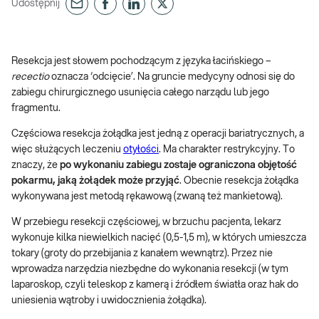
Udostępnij
Resekcja jest słowem pochodzącym z języka łacińskiego –
recectio
oznacza ‘odcięcie’. Na gruncie medycyny odnosi się do
zabiegu chirurgicznego usunięcia całego narządu lub jego
fragmentu.
Częściowa resekcja żołądka jest jedną z operacji bariatrycznych, a
więc służących leczeniu
otyłości
. Ma charakter restrykcyjny. To
znaczy, że
po wykonaniu zabiegu zostaje ograniczona objętość
pokarmu, jaką żołądek może przyjąć
. Obecnie resekcja żołądka
wykonywana jest metodą rękawową (zwaną też mankietową).
W przebiegu resekcji częściowej, w brzuchu pacjenta, lekarz
wykonuje kilka niewielkich nacięć (0,5-1,5 m), w których umieszcza
tokary (groty do przebijania z kanałem wewnątrz). Przez nie
wprowadza narzędzia niezbędne do wykonania resekcji (w tym
laparoskop, czyli teleskop z kamerą i źródłem światła oraz hak do
uniesienia wątroby i uwidocznienia żołądka).