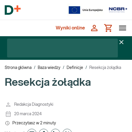
Wyniki online
Strona główna
/
Baza wiedzy
/
Definicje
/
Resekcja żołądka
Resekcja żołądka
Redakcja Diagnostyki
20 marca 2024
Przeczytasz w
2
minuty