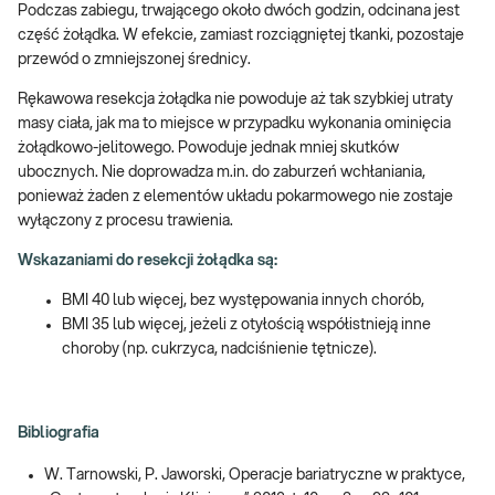
Podczas zabiegu, trwającego około dwóch godzin, odcinana jest
część żołądka. W efekcie, zamiast rozciągniętej tkanki, pozostaje
przewód o zmniejszonej średnicy.
Rękawowa resekcja żołądka nie powoduje aż tak szybkiej utraty
masy ciała, jak ma to miejsce w przypadku wykonania ominięcia
żołądkowo-jelitowego. Powoduje jednak mniej skutków
ubocznych. Nie doprowadza m.in. do zaburzeń wchłaniania,
ponieważ żaden z elementów układu pokarmowego nie zostaje
wyłączony z procesu trawienia.
Wskazaniami do resekcji żołądka są:
BMI 40 lub więcej, bez występowania innych chorób,
BMI 35 lub więcej, jeżeli z otyłością współistnieją inne
choroby (np. cukrzyca, nadciśnienie tętnicze).
Bibliografia
W. Tarnowski, P. Jaworski, Operacje bariatryczne w praktyce,