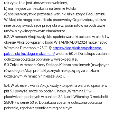
rok życia i nie jest ubezwłasnowolniony,
b) ma miejsce zamieszkania na terenie Polski,
c) spełnia wszystkie pozostałe warunki niniejszego Regulaminu.
W Akcji nie mogą brać udziału pracownicy Organizatora, a także
inne osoby świadczące pracę dla ww. podmiotów na podstawie
umów o cywilnoprawnym charakterze.
5.2. W ramach Akcji każdy, kto spełnia warunki opisane w pkt 5.1 w
okresie Akcji po wpisaniu kodu WITAMINAD042024 może nabyć
Witamina D metabolit 25(OH):
https://diag.pl/sklep/pakiety/e-
pakiet-dla-kazdego-maksimum/
w cenie 50 zł. Do zakupu zostanie
doliczona opłata za pobranie w wysokości 6 zł.
5.3 Zniżki w ramach Karty Stałego Klienta oraz innych (trwających
równolegle) Akcji profilaktycznych nie łączą się ze zniżkami
udzielanymi w ramach niniejszej Akcji.
5.4. W okresie trwania Akcji, każdy kto spełnia warunki opisane w
pkt 5.1 powyżej może po podaniu hasło „Witamina D” w
placówkach podanych w punkcie 3.1. kupić Witaminę D metabolit
25(OH) w cenie 50 zł. Do zakupu zostanie doliczona opłata za
pobranie, zgodna z cennikiem regionalnym.