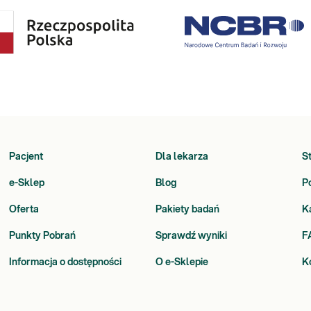
Pacjent
Dla lekarza
S
e-Sklep
Blog
P
Oferta
Pakiety badań
K
Punkty Pobrań
Sprawdź wyniki
F
Informacja o dostępności
O e-Sklepie
K