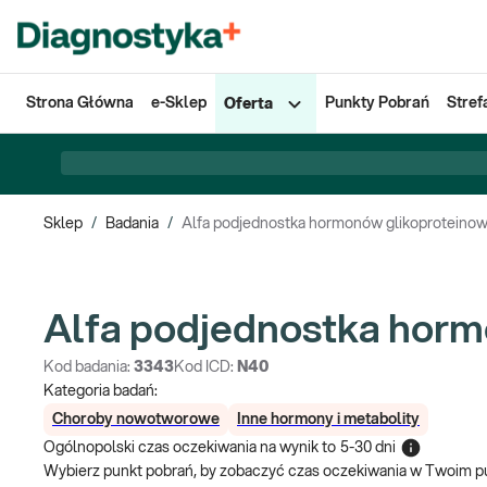
Strona Główna
e-Sklep
Punkty Pobrań
Stref
Oferta
Sklep
/
Badania
/
Alfa podjednostka hormonów glikoproteino
Alfa podjednostka hor
Kod badania:
3343
Kod ICD:
N40
Kategoria badań:
Choroby nowotworowe
Inne hormony i metabolity
Ogólnopolski czas oczekiwania na wynik
to
5-30 dni
Wybierz punkt pobrań, by zobaczyć czas oczekiwania w Twoim p