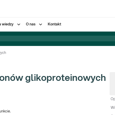
a wiedzy
O nas
Kontakt
wych
monów glikoproteinowych
Op
Wi
unkcie.