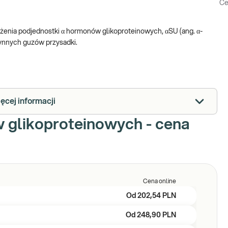
Ce
enia podjednostki α hormonów glikoproteinowych, αSU (ang. α-
zynnych guzów przysadki.
cej informacji
 glikoproteinowych - cena
Cena online
Od
202,54 PLN
Od
248,90 PLN