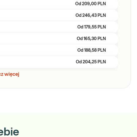
Od
209,00 PLN
Od
246,43 PLN
Od
179,55 PLN
Od
165,30 PLN
Od
188,58 PLN
Od
204,25 PLN
z więcej
ebie