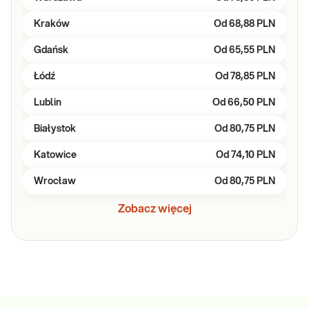
Kraków
Od
68,88 PLN
Gdańsk
Od
65,55 PLN
Łódź
Od
78,85 PLN
Lublin
Od
66,50 PLN
Białystok
Od
80,75 PLN
Katowice
Od
74,10 PLN
Wrocław
Od
80,75 PLN
Zobacz więcej