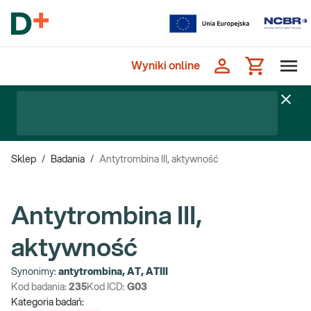
Wyniki online
Sklep
/
Badania
/
Antytrombina III, aktywność
Antytrombina III,
aktywność
Synonimy:
antytrombina, AT, ATIII
Kod badania:
235
Kod ICD:
G03
Kategoria badań: