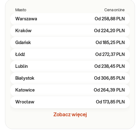
Miasto
Cena online
Warszawa
Od
258,88 PLN
Kraków
Od
224,20 PLN
Gdańsk
Od
185,25 PLN
Łódź
Od
272,37 PLN
Lublin
Od
238,45 PLN
Białystok
Od
306,85 PLN
Katowice
Od
264,39 PLN
Wrocław
Od
173,85 PLN
Zobacz więcej