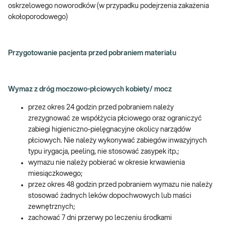
połowie przypadków jest to zakażenie bezobjawowe.
oskrzelowego noworodków (w przypadku podejrzenia zakażenia
Natomiast w przypadku kobiet, bakteria ta wywołuje ostre
okołoporodowego)
zapalenie śluzówki macicy, zapalenie szyjki macicy,
zapalenie odbytu, zapalenie jajowodu, przyczynia się do
rozwoju endometriozy i trudności w zajściu lub utrzymaniu
Przygotowanie pacjenta przed pobraniem materiału
ciąży.
Zakażenie C. trachomatis u kobiet w ciąży jest czynnikiem
ryzyka przedwczesnego porodu oraz rozwoju zapalenia
Wymaz z dróg moczowo-płciowych kobiety/ mocz
spojówek i płuc u noworodków.
przez okres 24 godzin przed pobraniem należy
zrezygnować ze współżycia płciowego oraz ograniczyć
zabiegi higieniczno-pielęgnacyjne okolicy narządów
płciowych. Nie należy wykonywać zabiegów inwazyjnych
typu irygacja, peeling, nie stosować zasypek itp.;
wymazu nie należy pobierać w okresie krwawienia
miesiączkowego;
przez okres 48 godzin przed pobraniem wymazu nie należy
stosować żadnych leków dopochwowych lub maści
zewnętrznych;
zachować 7 dni przerwy po leczeniu środkami