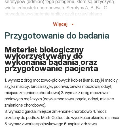
serotypów (odmian) tego patogenu, które są przyczyną
wielu jednostek chorobowych. Serotypy A, B, Ba, C
powodują wystąpienie jaglicy czyli przewlekłego
zapalenia rogówki i spojówki, prowadzącego do przerostu
Więcej
spojówki, bliznowacenia a w konsekwencji ślepoty;
serotypy D-K są najczęstszą przyczyną chlamydiozy
Przygotowanie do badania
(choroby przenoszonej drogą płciową), zakażenia układu
moczowo-płciowego u kobiet i mężczyzn, zapalenia szyjki
Materiał biologiczny
macicy u kobiet lub zapalenia płuc i spojówek u
wykorzystywany do
noworodków; serotypy L1-L3 wywołują ziarnicę
wykonania badania oraz
weneryczną pachwin, prowadząc do deformacji narządów
przygotowanie pacjenta
moczowo-płciowych.
1. wymaz z dróg moczowo-płciowych kobiet (kanał szyjki macicy,
Chlamydia trachomatis jest czynnikiem sprawczym
szyjka macicy, tarcza szyjki, pochwa, cewka moczowa, odbyt,
Chlamydii rozumianej jako choroby przenoszonej drogą
miejsce zmienione chorobowo) 2. wymaz z dróg moczowo-
płciową.
płciowych mężczyzn (cewka moczowa, prącie, odbyt, miejsce
Zakażenie C. trachomatis przenoszone drogą płciową
zmienione chorobowo).
może powodować nierzeżączkowe zapalenie cewki
3. wymaz z gardła, miejsce zmienione chorobowo 4. mocz
moczowej u mężczyzn w konsekwencji prowadząc do
przelany do podłoża Multi-Collect do wysokości okienka minmax
zapalenia najądrzy, zapalenia cewki moczowej. W około
5. wymaz z worka spojówkowego 6. aspirat z drzewa