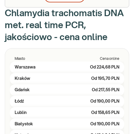
Chlamydia trachomatis DNA
met. real time PCR,
jakościowo - cena online
Miasto
Cena online
Warszawa
Od
224,68 PLN
Kraków
Od
195,70 PLN
Gdańsk
Od
217,55 PLN
Łódź
Od
190,00 PLN
Lublin
Od
158,65 PLN
Białystok
Od
190,00 PLN