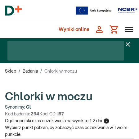
Wyniki online
Sklep
/
Badania
/
Chlorki w moczu
Chlorki w moczu
Synonimy:
Cl
Kod badania:
294
Kod ICD:
I97
Ogólnopolski czas oczekiwania na wynik
to
1-2 dni
Wybierz punkt pobrań, by zobaczyć czas oczekiwania w Twoim
punkcie.