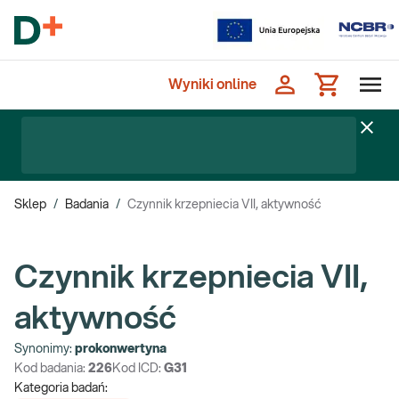
Wyniki online
Sklep
/
Badania
/
Czynnik krzepniecia VII, aktywność
Czynnik krzepniecia VII,
aktywność
Synonimy:
prokonwertyna
Kod badania:
226
Kod ICD:
G31
Kategoria badań: