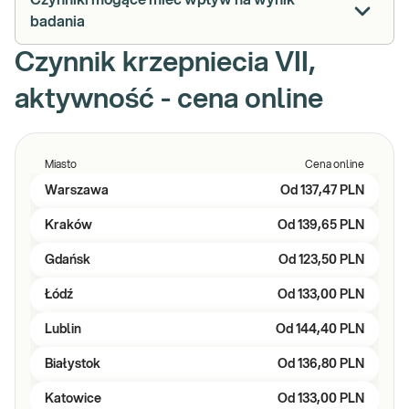
Czynniki mogące mieć wpływ na wynik
badania
Czynnik krzepniecia VII,
aktywność - cena online
Miasto
Cena online
Warszawa
Od
137,47 PLN
Kraków
Od
139,65 PLN
Gdańsk
Od
123,50 PLN
Łódź
Od
133,00 PLN
Lublin
Od
144,40 PLN
Białystok
Od
136,80 PLN
Katowice
Od
133,00 PLN