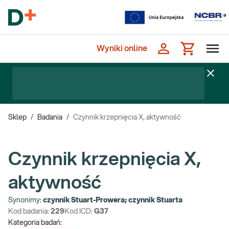
Wyniki online
Sklep
/
Badania
/
Czynnik krzepnięcia X, aktywność
Czynnik krzepnięcia X,
aktywność
Synonimy:
czynnik Stuart-Prowera; czynnik Stuarta
Kod badania:
229
Kod ICD:
G37
Kategoria badań: