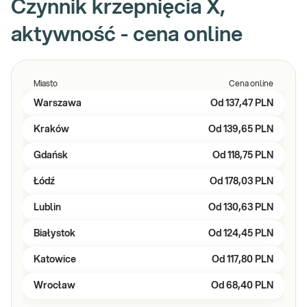
Czynnik krzepnięcia X,
aktywność - cena online
Miasto
Cena online
Warszawa
Od
137,47 PLN
Kraków
Od
139,65 PLN
Gdańsk
Od
118,75 PLN
Łódź
Od
178,03 PLN
Lublin
Od
130,63 PLN
Białystok
Od
124,45 PLN
Katowice
Od
117,80 PLN
Wrocław
Od
68,40 PLN