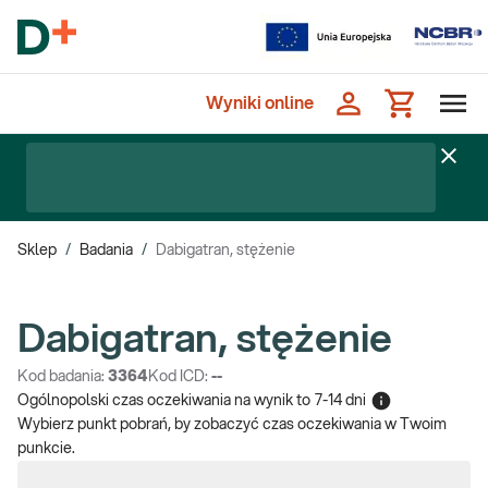
Wyniki online
Sklep
/
Badania
/
Dabigatran, stężenie
Dabigatran, stężenie
Kod badania:
3364
Kod ICD:
--
Ogólnopolski czas oczekiwania na wynik
to
7-14 dni
Wybierz punkt pobrań, by zobaczyć czas oczekiwania w Twoim
punkcie.