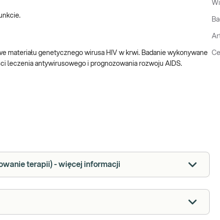
Wi
unkcie.
Ba
Ar
owe materiału genetycznego wirusa HIV w krwi. Badanie wykonywane
Ce
i leczenia antywirusowego i prognozowania rozwoju AIDS.
wanie terapii) - więcej informacji