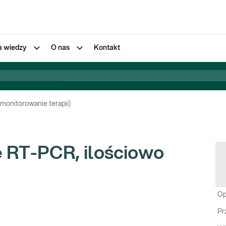
a wiedzy
O nas
Kontakt
monitorowanie terapii)
e RT-PCR, ilościowo
Op
Pr