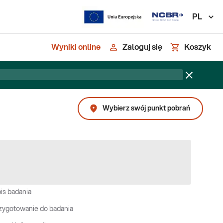
PL
Wyniki online
Zaloguj się
Koszyk
Wybierz swój punkt pobrań
is badania
zygotowanie do badania