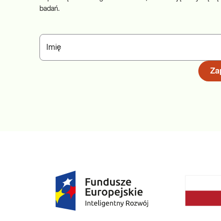
badań.
Imię
Zap