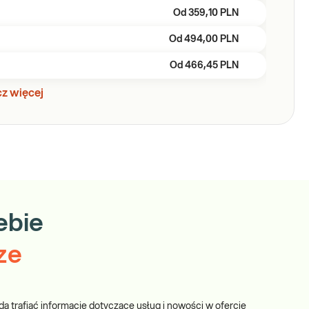
Od
359,10 PLN
Od
494,00 PLN
Od
466,45 PLN
z więcej
ebie
ze
dą trafiać informacje dotyczące usług i nowości w ofercie