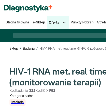
Strona Główna
e-Sklep
Punkty Pobrań
Stref
Oferta
Sklep
/
Badania
/
HIV-1 RNA met. real time RT-PCR, ilościowo (
HIV-1 RNA met. real tim
(monitorowanie terapii)
Kod badania:
322
Kod ICD:
F92
Kategoria badań:
Infekcje