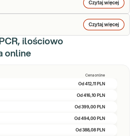
Czytaj więcej
Czytaj więcej
-PCR, ilościowo
a online
Cena online
Od
412,11 PLN
Od
416,10 PLN
Od
399,00 PLN
Od
494,00 PLN
Od
388,08 PLN