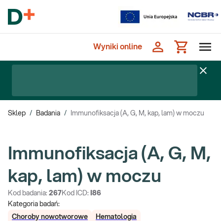
Wyniki online
Sklep
/
Badania
/
Immunofiksacja (A, G, M, kap, lam) w moczu
Immunofiksacja (A, G, M,
kap, lam) w moczu
Kod badania:
267
Kod ICD:
I86
Kategoria badań:
Choroby nowotworowe
Hematologia