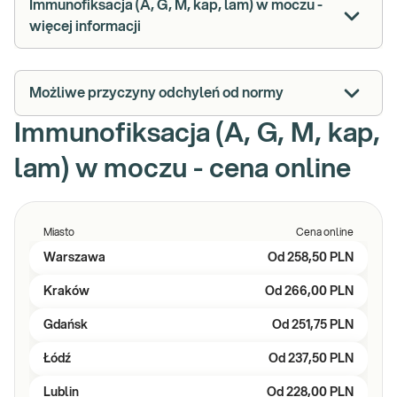
Immunofiksacja (A, G, M, kap, lam) w moczu -
więcej informacji
Możliwe przyczyny odchyleń od normy
Immunofiksacja (A, G, M, kap,
lam) w moczu - cena online
Miasto
Cena online
Warszawa
Od
258,50 PLN
Kraków
Od
266,00 PLN
Gdańsk
Od
251,75 PLN
Łódź
Od
237,50 PLN
Lublin
Od
228,00 PLN