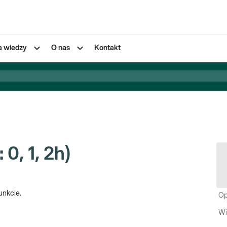
a wiedzy
O nas
Kontakt
 0, 1, 2h)
unkcie.
Op
Wi