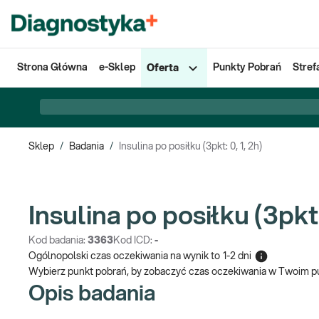
Strona Główna
e-Sklep
Punkty Pobrań
Stref
Oferta
Sklep
/
Badania
/
Insulina po posiłku (3pkt: 0, 1, 2h)
Insulina po posiłku (3pkt:
Kod badania:
3363
Kod ICD:
-
Ogólnopolski czas oczekiwania na wynik
to
1-2 dni
Wybierz punkt pobrań, by zobaczyć czas oczekiwania w Twoim p
Opis badania