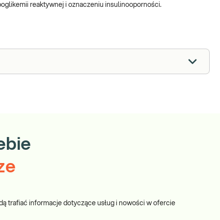
poglikemii reaktywnej i oznaczeniu insulinooporności.
ebie
ze
dą trafiać informacje dotyczące usług i nowości w ofercie