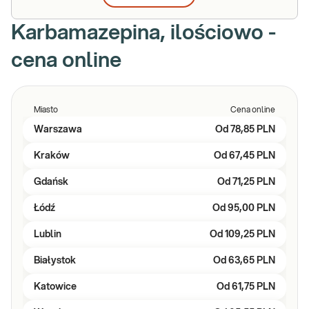
Karbamazepina, ilościowo -
cena online
Miasto
Cena online
Warszawa
Od
78,85 PLN
Kraków
Od
67,45 PLN
Gdańsk
Od
71,25 PLN
Łódź
Od
95,00 PLN
Lublin
Od
109,25 PLN
Białystok
Od
63,65 PLN
Katowice
Od
61,75 PLN