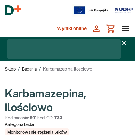
Wyniki online
Sklep
/
Badania
/
Karbamazepina, ilościowo
Karbamazepina,
ilościowo
Kod badania:
501
Kod ICD:
T33
Kategoria badań:
Monitorowanie stężenia leków