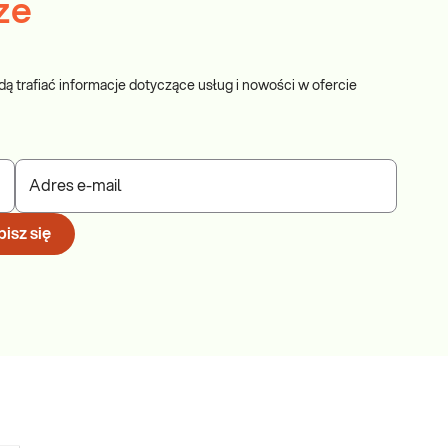
ze
dą trafiać informacje dotyczące usług i nowości w ofercie
Adres e-mail
isz się