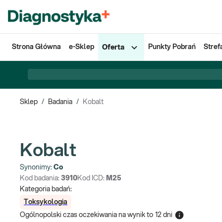
Strona Główna
e-Sklep
Punkty Pobrań
Stref
Oferta
Sklep
/
Badania
/
Kobalt
Kobalt
Synonimy:
Co
Kod badania:
3910
Kod ICD:
M25
Kategoria badań:
Toksykologia
Ogólnopolski czas oczekiwania na wynik
to
12 dni