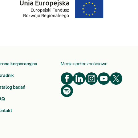
trona korporacyjna
Media społecznościowe
oradnik
atalog badań
AQ
ontakt