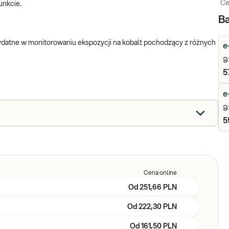
Ce
unkcie.
Ba
ydatne w monitorowaniu ekspozycji na kobalt pochodzący z różnych
e
9
5
e
9
5
Cena online
Od
251,66 PLN
Od
222,30 PLN
Od
161,50 PLN