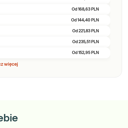
Od
168,63 PLN
Od
144,40 PLN
Od
221,83 PLN
Od
235,51 PLN
Od
152,95 PLN
z więcej
ebie