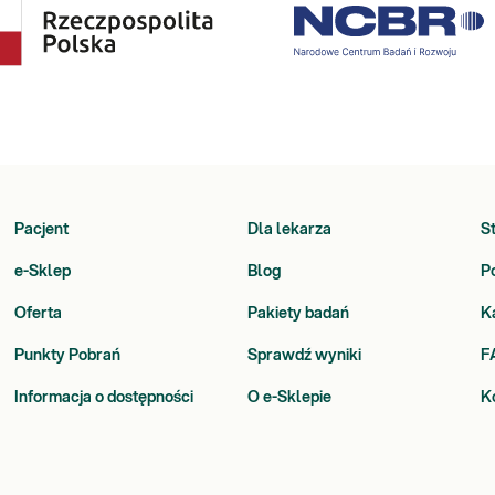
Pacjent
Dla lekarza
S
e-Sklep
Blog
P
Oferta
Pakiety badań
K
Punkty Pobrań
Sprawdź wyniki
F
Informacja o dostępności
O e-Sklepie
K