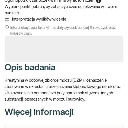
Ogólnopolski czas oczekiwania na wynik
to
1 dzień
Wybierz punkt pobrań, by zobaczyć czas oczekiwania w Twoim
punkcie.
Interpretacja wyników w cenie
Interpretacja oparta na AI - nie dotyczy osób poniżej 18 roku życia oraz
kobiet w ciąży.
Opis badania
Kreatynina w dobowej zbiórce moczu (DZM), oznaczenie
stosowane w określaniu przesączania kłębuszkowego nerek oraz
jako oznaczanie pomocnicze przy pomiarach stężenia innych
substancji oznaczanych w moczu i surowicy.
Więcej informacji