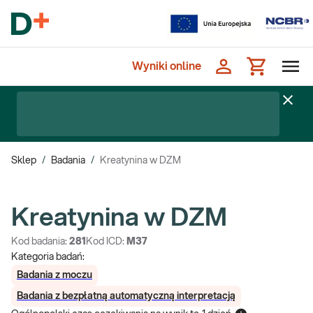
Wyniki online
Sklep
/
Badania
/
Kreatynina w DZM
Kreatynina w DZM
Kod badania:
281
Kod ICD:
M37
Kategoria badań:
Badania z moczu
Badania z bezpłatną automatyczną interpretacją